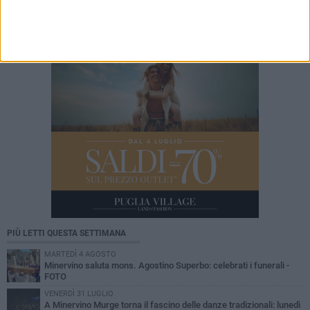
Minervino la Festa dell'Uva e del Vino
PIÙ LETTI QUESTA SETTIMANA
MARTEDÌ 4 AGOSTO
Minervino saluta mons. Agostino Superbo: celebrati i funerali -
FOTO
VENERDÌ 31 LUGLIO
A Minervino Murge torna il fascino delle danze tradizionali: lunedì