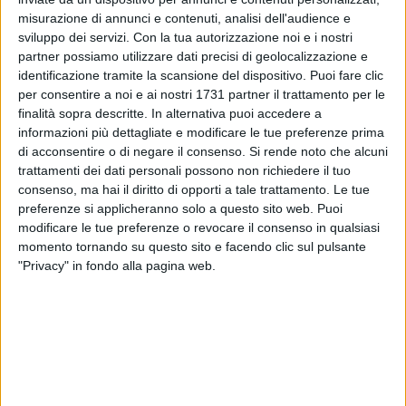
prevenzione degli effetti del caldo sulla salute, coordinato
misurazione di annunci e contenuti, analisi dell'audience e
dal Ministero, sono elaborati dal Dipartimento di
sviluppo dei servizi.
Con la tua autorizzazione noi e i nostri
Epidemiologia della Regione Lazio i bollettini giornalieri sulle
partner possiamo utilizzare dati precisi di geolocalizzazione e
ondate di calore, pubblicati dal lunedì al venerdì, a partire da
identificazione tramite la scansione del dispositivo. Puoi fare clic
metà maggio fino a metà settembre.
per consentire a noi e ai nostri 1731 partner il trattamento per le
finalità sopra descritte. In alternativa puoi accedere a
Livelli di rischio
informazioni più dettagliate e modificare le tue preferenze prima
di acconsentire o di negare il consenso.
Si rende noto che alcuni
A seconda delle condizioni meteorologiche e dei pericoli per
trattamenti dei dati personali possono non richiedere il tuo
la salute della popolazione sono stati individuati quattro
consenso, ma hai il diritto di opporti a tale trattamento. Le tue
livelli di rischio, a cui sono associati specifici consigli.
preferenze si applicheranno solo a questo sito web. Puoi
modificare le tue preferenze o revocare il consenso in qualsiasi
Livello 0 - Condizioni meteorologiche che non
momento tornando su questo sito e facendo clic sul pulsante
comportano rischi per la salute
"Privacy" in fondo alla pagina web.
Livello 1 - Condizioni meteorologiche che determinano
uno stato di pre-allerta
Livello 2 - Temperature elevate e condizioni
meteorologiche che possono avere effetti negativi
sulla salute, in particolare nei sottogruppi di persone
vulnerabili