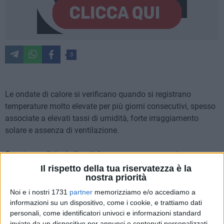
3
Le ondate di calore si verificano quando si registrano
temperature molto elevate per più giorni consecutivi, spesso
associate a elevati tassi di umidità, forte irraggiamento
solare e assenza di ventilazione.
Queste condizioni climatiche possono rappresentare un
rischio per la salute delle persone e determinare un
Il rispetto della tua riservatezza è la
nostra priorità
aggravamento delle condizioni di salute di coloro che hanno
patologie croniche preesistenti.
Noi e i nostri 1731
partner
memorizziamo e/o accediamo a
informazioni su un dispositivo, come i cookie, e trattiamo dati
personali, come identificatori univoci e informazioni standard
Nell'ambito del Sistema operativo nazionale di previsione e
inviate da un dispositivo per annunci e contenuti personalizzati,