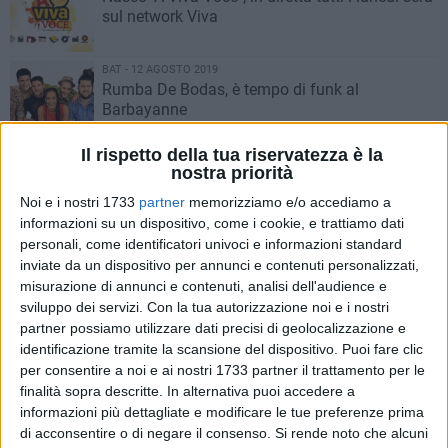
sul network Viva
BAT - 12 AGOSTO 2019
Rumba De Bodas, è tempo di funk al
Barbayanne
Il rispetto della tua riservatezza è la
MINERVINO - 3 AGOSTO 2019
nostra priorità
La cumbia di Cacao Mental conquista
Barbayanne
Noi e i nostri 1733
partner
memorizziamo e/o accediamo a
informazioni su un dispositivo, come i cookie, e trattiamo dati
personali, come identificatori univoci e informazioni standard
BAT - 29 GIUGNO 2019
inviate da un dispositivo per annunci e contenuti personalizzati,
Mésa in concerto al Barbayanne: giovane
misurazione di annunci e contenuti, analisi dell'audience e
promessa del cantautorato italiano
sviluppo dei servizi.
Con la tua autorizzazione noi e i nostri
partner possiamo utilizzare dati precisi di geolocalizzazione e
identificazione tramite la scansione del dispositivo. Puoi fare clic
BAT - 10 SETTEMBRE 2018
Prende il via la Rassegna “Fuori Festival”,
per consentire a noi e ai nostri 1733 partner il trattamento per le
contenitore di cultura, musica e teatro che si
finalità sopra descritte. In alternativa puoi accedere a
svolgerà in alcune città della Bat
informazioni più dettagliate e modificare le tue preferenze prima
di acconsentire o di negare il consenso.
Si rende noto che alcuni
BAT - 8 SETTEMBRE 2018