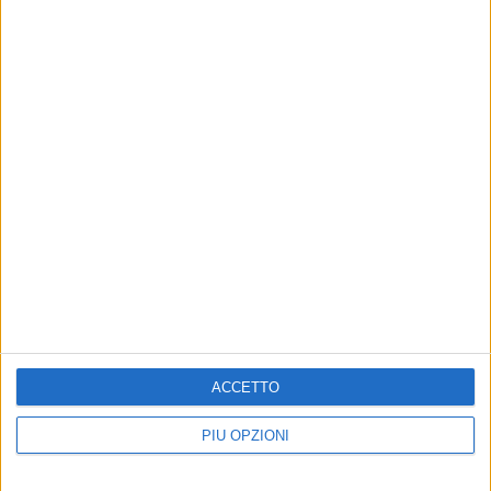
MINERVINO - 7 MARZO 2015
8 Marzo: Festa della Donna
MINERVINO - 20 FEBBRAIO 2015
Questa sera arriva la musica dei
FunkyMonkeys Redhotchilipeppers
TributePuglia
ACCETTO
PIÙ OPZIONI