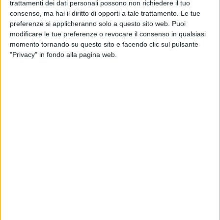
trattamenti dei dati personali possono non richiedere il tuo
Successo senza precedenti con un pubblico
consenso, ma hai il diritto di opporti a tale trattamento. Le tue
dalle grandi occasioni per "Vini/vinile -
preferenze si applicheranno solo a questo sito web. Puoi
soundsfood"
modificare le tue preferenze o revocare il consenso in qualsiasi
BAT - 10 GIUGNO 2018
momento tornando su questo sito e facendo clic sul pulsante
Festival del tango, fervono i preparativi per la
"Privacy" in fondo alla pagina web.
sesta edizione
MINERVINO - 3 APRILE 2017
Alla BIT 2017 sarà presentato il progetto
"Illuminiamo la Puglia Imperiale"
PUGLIA - 26 SETTEMBRE 2016
Grande successo del “Village Night” con
Massimo Lopez e la Jazz Company
MINERVINO - 24 SETTEMBRE 2016
"Village Night", grande serata dedicata al vino e
alla musica