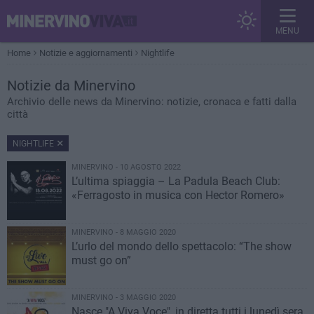
MENU
Home
Notizie e aggiornamenti
Nightlife
Notizie
da Minervino
Archivio delle news da Minervino: notizie, cronaca e fatti dalla
città
NIGHTLIFE
MINERVINO - 10 AGOSTO 2022
L’ultima spiaggia – La Padula Beach Club:
«Ferragosto in musica con Hector Romero»
MINERVINO - 8 MAGGIO 2020
L’urlo del mondo dello spettacolo: “The show
must go on”
MINERVINO - 3 MAGGIO 2020
Nasce "A Viva Voce", in diretta tutti i lunedì sera