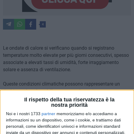
4
Le ondate di calore si verificano quando si registrano
temperature molto elevate per più giorni consecutivi, spesso
associate a elevati tassi di umidità, forte irraggiamento
solare e assenza di ventilazione.
Queste condizioni climatiche possono rappresentare un
rischio per la salute delle persone e determinare un
aggravamento delle condizioni di salute di coloro che hanno
Il rispetto della tua riservatezza è la
nostra priorità
patologie croniche preesistenti.
Noi e i nostri 1733
partner
memorizziamo e/o accediamo a
Nell'ambito del Sistema operativo nazionale di previsione e
informazioni su un dispositivo, come i cookie, e trattiamo dati
personali, come identificatori univoci e informazioni standard
prevenzione degli effetti del caldo sulla salute, coordinato
inviate da un dispositivo per annunci e contenuti personalizzati,