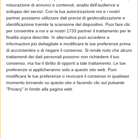
dal Ministero, sono elaborati dal Dipartimento di
misurazione di annunci e contenuti, analisi dell'audience e
Epidemiologia della Regione Lazio i bollettini giornalieri sulle
sviluppo dei servizi.
Con la tua autorizzazione noi e i nostri
ondate di calore, pubblicati dal lunedì al venerdì, a partire da
partner possiamo utilizzare dati precisi di geolocalizzazione e
metà maggio fino a metà settembre.
identificazione tramite la scansione del dispositivo. Puoi fare clic
per consentire a noi e ai nostri 1733 partner il trattamento per le
Livelli di rischio
finalità sopra descritte. In alternativa puoi accedere a
A seconda delle condizioni meteorologiche e dei pericoli per
informazioni più dettagliate e modificare le tue preferenze prima
di acconsentire o di negare il consenso.
Si rende noto che alcuni
la salute della popolazione sono stati individuati quattro
trattamenti dei dati personali possono non richiedere il tuo
livelli di rischio, a cui sono associati specifici consigli.
consenso, ma hai il diritto di opporti a tale trattamento. Le tue
preferenze si applicheranno solo a questo sito web. Puoi
Livello 0 - Condizioni meteorologiche che non
modificare le tue preferenze o revocare il consenso in qualsiasi
comportano rischi per la salute
momento tornando su questo sito e facendo clic sul pulsante
Livello 1 - Condizioni meteorologiche che determinano
"Privacy" in fondo alla pagina web.
uno stato di pre-allerta
Livello 2 - Temperature elevate e condizioni
meteorologiche che possono avere effetti negativi
sulla salute, in particolare nei sottogruppi di persone
vulnerabili
Livello 3 - Ondata di calore. Condizioni ad elevato
rischio che persistono per 3 o più giorni consecutivi