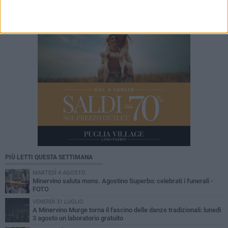
PIÙ LETTI QUESTA SETTIMANA
MARTEDÌ 4 AGOSTO
Minervino saluta mons. Agostino Superbo: celebrati i funerali -
FOTO
VENERDÌ 31 LUGLIO
A Minervino Murge torna il fascino delle danze tradizionali: lunedì
3 agosto un laboratorio gratuito