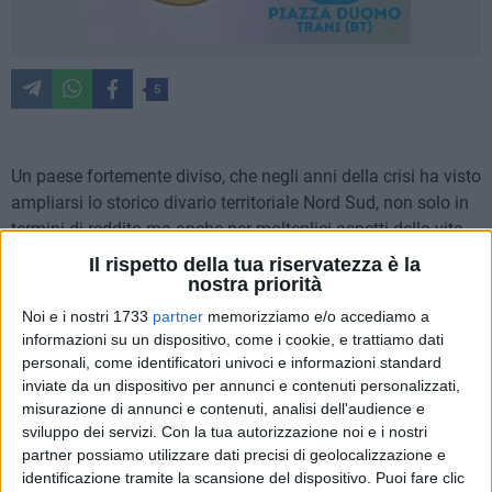
5
Un paese fortemente diviso, che negli anni della crisi ha visto
ampliarsi lo storico divario territoriale Nord Sud, non solo in
termini di reddito ma anche per molteplici aspetti della vita
sociale ed economica. E una Puglia che, pur vantando
Il rispetto della tua riservatezza è la
indicatori migliori delle altre regioni del Mezzogiorno, fa i
nostra priorità
conti con un peggioramento della qualità del lavoro e il
Noi e i nostri 1733
partner
memorizziamo e/o accediamo a
rischio di un declino demografico legato da un lato al calo
informazioni su un dispositivo, come i cookie, e trattiamo dati
delle nascite, dall'altro a una emigrazione che in larga parte
personali, come identificatori univoci e informazioni standard
riguarda i giovani e soprattutto quelli più istruiti. A fronte di
inviate da un dispositivo per annunci e contenuti personalizzati,
misurazione di annunci e contenuti, analisi dell'audience e
un sistema produttivo ancora fatto prevalentemente di
sviluppo dei servizi.
Con la tua autorizzazione noi e i nostri
piccola e piccolissime imprese con scarsa propensione
partner possiamo utilizzare dati precisi di geolocalizzazione e
all'innovazione e bassa domanda di lavoro qualificato.
identificazione tramite la scansione del dispositivo. Puoi fare clic