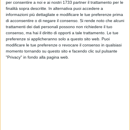
per consentire a noi e ai nostri 1733 partner il trattamento per le
La denuncia: occupazione cresce ma peggiora qualità del
finalità sopra descritte. In alternativa puoi accedere a
lavoro
informazioni più dettagliate e modificare le tue preferenze prima
di acconsentire o di negare il consenso.
Si rende noto che alcuni
trattamenti dei dati personali possono non richiedere il tuo
È questo in sintesi lo scenario che emerge dall'analisi del
consenso, ma hai il diritto di opporti a tale trattamento. Le tue
Bes 2019 dell'Istat, una analisi in chiave regionale fatta da
preferenze si applicheranno solo a questo sito web. Puoi
Elisa Mariano e Giuseppe Lollo per la Fondazione Rita
modificare le tue preferenze o revocare il consenso in qualsiasi
Maierotti, il primo lavoro dopo la nuova organizzazione
momento tornando su questo sito e facendo clic sul pulsante
regionale che si è data il centro studi e archivio storico. «Una
"Privacy" in fondo alla pagina web.
base dati utile a noi per conoscere come cambia la struttura
occupazionale in termini qualitativi e su quella base
misurare le nostre proposte e avanzarle agli attori
istituzionali e politici», afferma il segretario generale della
Cgil Puglia, Pino Gesmundo. «I numeri confermano quello
che il nostro sindacato denuncia da tempo, avendo una
presenza capillare nei luoghi di lavoro e nei territori. Che
l'occupazione aumenta, ed è un bene, ma cresce il lavoro
povero e precario, soprattutto a tempo determinato e part-
time, quindi con bassi salari. Non è che questo che serve al