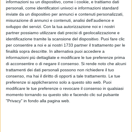
informazioni su un dispositivo, come i cookie, e trattiamo dati
Che cos'è la musica, se non un insieme di note? E che cos'è
personali, come identificatori univoci e informazioni standard
la vita, se non un caleidoscopico mix di sensazioni, suoni,
inviate da un dispositivo per annunci e contenuti personalizzati,
odori, emozioni, impetuose salite e vorticose discese,
misurazione di annunci e contenuti, analisi dell'audience e
uguali e sempre diverse? Affronta la vita così, attraverso
sviluppo dei servizi.
Con la tua autorizzazione noi e i nostri
vivaci fotogrammi di quotidianità, Raffaello Tullo, che
partner possiamo utilizzare dati precisi di geolocalizzazione e
riempie lo spazio virtuale sulle pagine del nostro network
identificazione tramite la scansione del dispositivo. Puoi fare clic
con la sua rubrica "StoryTulling", un esperimento di
Home
Rubriche
StoryTulling
per consentire a noi e ai nostri 1733 partner il trattamento per le
racconto in divenire, tra sprazzi di nostalgia, ispirazione e
finalità sopra descritte. In alternativa puoi accedere a
pensieri in libertà.
Quello non è più il mio lido
2
informazioni più dettagliate e modificare le tue preferenze prima
di acconsentire o di negare il consenso.
Si rende noto che alcuni
trattamenti dei dati personali possono non richiedere il tuo
consenso, ma hai il diritto di opporti a tale trattamento. Le tue
preferenze si applicheranno solo a questo sito web. Puoi
Da Bitonto a Milano Linate, ecco cosa
potrebbe succedere
modificare le tue preferenze o revocare il consenso in qualsiasi
momento tornando su questo sito e facendo clic sul pulsante
"Privacy" in fondo alla pagina web.
Per la strade di Bitonto, il rischio dell’inciviltà