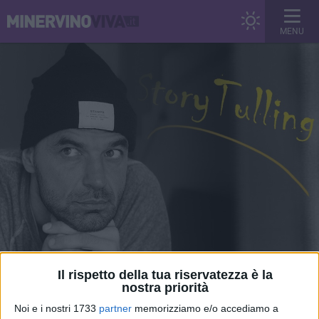
MENU
Il rispetto della tua riservatezza è la
StoryTulling
nostra priorità
Un esperimento di racconto in divenire, tra sprazzi di
Noi e i nostri 1733
partner
memorizziamo e/o accediamo a
nostalgia, ispirazione e pensieri in libertà.