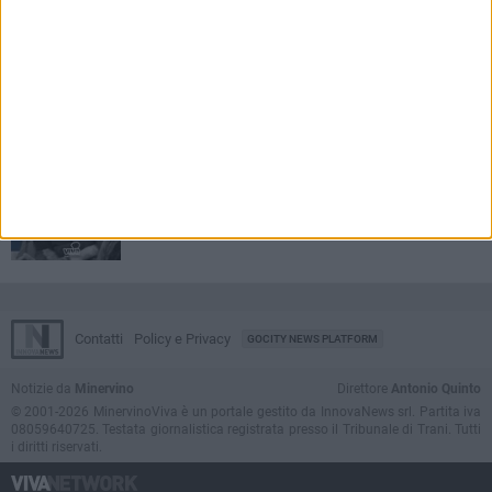
VIVAPinuccio
La chiamata quotidiana di Pinuccio per
VivaSveva24
ANTONIO MALERBA
Ma... l'erba
Una rubrica... che è tutta un programma
Contatti
Policy e Privacy
GOCITY NEWS PLATFORM
Notizie da
Minervino
Direttore
Antonio Quinto
© 2001-2026 MinervinoViva è un portale gestito da InnovaNews srl. Partita iva
08059640725. Testata giornalistica registrata presso il Tribunale di Trani. Tutti
i diritti riservati.