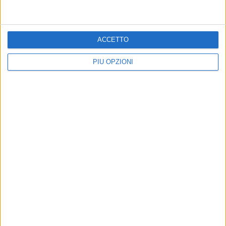
ACCETTO
PIÙ OPZIONI
RUBRICHE AGGIORNATE DI RECENTE
La Settima Arte
Il cinema per riflettere