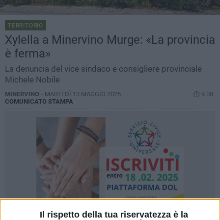
TERRITORIO
Xylella a Minervino Murge: «La provincia
è ferma»
La denuncia del vice sindaco e consigliere provinciale
Michele Nobile
MINERVINO -
MARTEDÌ 13 MAGGIO 2025
9.08
COMUNICATO STAMPA
Il rispetto della tua riservatezza è la