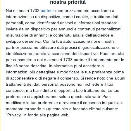
nostra priorità
Noi e i nostri 1733
partner
memorizziamo e/o accediamo a
informazioni su un dispositivo, come i cookie, e trattiamo dati
personali, come identificatori univoci e informazioni standard
35
inviate da un dispositivo per annunci e contenuti personalizzati,
misurazione di annunci e contenuti, analisi dell'audience e
sviluppo dei servizi.
Con la tua autorizzazione noi e i nostri
La Provincia BAT non ottempera all'ordinanza sindacale e
partner possiamo utilizzare dati precisi di geolocalizzazione e
alle linee guida della Regione Puglia per la lotta alla Xylella
identificazione tramite la scansione del dispositivo. Puoi fare clic
per consentire a noi e ai nostri 1733 partner il trattamento per le
su Minervino Murge: la denuncia del consigliere provinciale e
finalità sopra descritte. In alternativa puoi accedere a
Vicesindaco di Minervino Michele Nobile
.
informazioni più dettagliate e modificare le tue preferenze prima
di acconsentire o di negare il consenso.
Si rende noto che alcuni
«È scaduto ieri 12 maggio il termine perentorio che
trattamenti dei dati personali possono non richiedere il tuo
obbligava titolari e conduttori di terreni di effettuare
consenso, ma hai il diritto di opporti a tale trattamento. Le tue
lavorazioni e sfalcio di erba per il contenimento della Xylella
preferenze si applicheranno solo a questo sito web. Puoi
Fastidiosa in agro di Minervino Murge.
modificare le tue preferenze o revocare il consenso in qualsiasi
momento tornando su questo sito e facendo clic sul pulsante
"Privacy" in fondo alla pagina web.
Tra questi anche gli enti pubblici titolari di cunette stradali
avevano l'obbligo di contenere la vegetazione sulle banchine