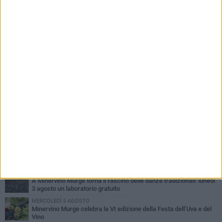
PIÙ LETTI QUESTA SETTIMANA
MARTEDÌ 4 AGOSTO
Minervino saluta mons. Agostino Superbo: celebrati i funerali -
FOTO
VENERDÌ 31 LUGLIO
A Minervino Murge torna il fascino delle danze tradizionali: lunedì
3 agosto un laboratorio gratuito
MERCOLEDÌ 5 AGOSTO
Minervino Murge celebra la VI edizione della Festa dell’Uva e del
Vino