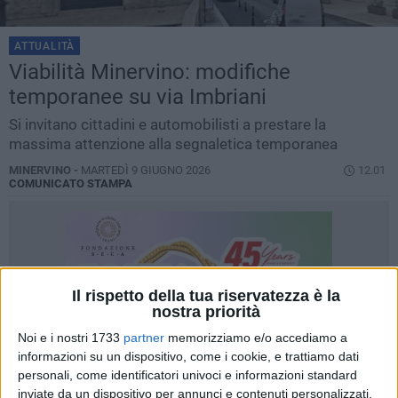
ATTUALITÀ
Viabilità Minervino: modifiche
temporanee su via Imbriani
Si invitano cittadini e automobilisti a prestare la
massima attenzione alla segnaletica temporanea
MINERVINO -
MARTEDÌ 9 GIUGNO 2026
12.01
COMUNICATO STAMPA
Il rispetto della tua riservatezza è la
nostra priorità
Noi e i nostri 1733
partner
memorizziamo e/o accediamo a
informazioni su un dispositivo, come i cookie, e trattiamo dati
personali, come identificatori univoci e informazioni standard
inviate da un dispositivo per annunci e contenuti personalizzati,