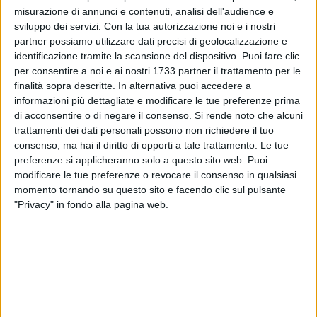
misurazione di annunci e contenuti, analisi dell'audience e
sviluppo dei servizi.
Con la tua autorizzazione noi e i nostri
partner possiamo utilizzare dati precisi di geolocalizzazione e
identificazione tramite la scansione del dispositivo. Puoi fare clic
per consentire a noi e ai nostri 1733 partner il trattamento per le
finalità sopra descritte. In alternativa puoi accedere a
informazioni più dettagliate e modificare le tue preferenze prima
Si informa la cittadinanza che, con Ordinanza della Polizia
di acconsentire o di negare il consenso.
Si rende noto che alcuni
Locale n. 32 del 09 giugno 2026, sono state disposte
trattamenti dei dati personali possono non richiedere il tuo
consenso, ma hai il diritto di opporti a tale trattamento. Le tue
modifiche temporanee alla circolazione stradale su Via
preferenze si applicheranno solo a questo sito web. Puoi
Imbriani per consentire l'esecuzione di lavori di
modificare le tue preferenze o revocare il consenso in qualsiasi
manutenzione.
momento tornando su questo sito e facendo clic sul pulsante
"Privacy" in fondo alla pagina web.
Dal 10 al 30 giugno 2026. Divieto permanente di transito, 24
ore su 24, per autobus e autocarri lungo Via Imbriani.
11 giugno 2026. Dalle ore 7:00 alle ore 17:00 sarà istituito il
divieto di transito per tutti i veicoli su Via Imbriani, ad
eccezione dei mezzi impiegati nei lavori, dei veicoli di