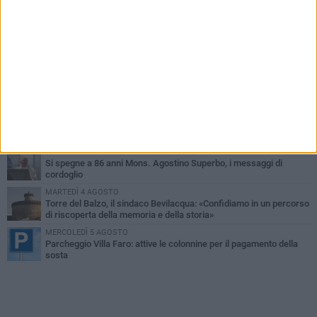
PIÙ LETTI QUESTA SETTIMANA
MARTEDÌ 4 AGOSTO
Minervino saluta mons. Agostino Superbo: celebrati i funerali -
FOTO
VENERDÌ 31 LUGLIO
A Minervino Murge torna il fascino delle danze tradizionali: lunedì
3 agosto un laboratorio gratuito
MERCOLEDÌ 5 AGOSTO
Minervino Murge celebra la VI edizione della Festa dell’Uva e del
Vino
LUNEDÌ 3 AGOSTO
Si spegne a 86 anni Mons. Agostino Superbo, i messaggi di
cordoglio
MARTEDÌ 4 AGOSTO
Torre del Balzo, il sindaco Bevilacqua: «Confidiamo in un percorso
di riscoperta della memoria e della storia»
MERCOLEDÌ 5 AGOSTO
Parcheggio Villa Faro: attive le colonnine per il pagamento della
sosta