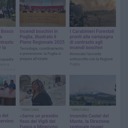
l Bosco
Incendi boschivi in
I Carabinieri Forestali
a
Puglia, illustrato il
pronti alla campagna
ntrasto
Piano Regionale 2025
di contrasto agli
r la
incendi boschivi
Tecnologia, coordinamento
e prevenzione: la Puglia si
Rinnovato l'accordo
prepara all’estate
sottoscritto con la Regione
 squadra
Puglia
uoco a
 a Gravina
TERRITORIO
TERRITORIO
 del
«Serve un presidio
Incendio Castel del
nervino:
fisso dei Vigili del
Monte, la Direzione
Fuoco a Minervino
regionale musei: