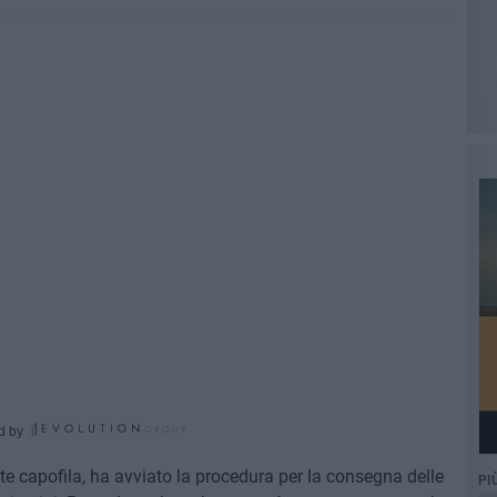
d by
te capofila, ha avviato la procedura per la consegna delle
PI