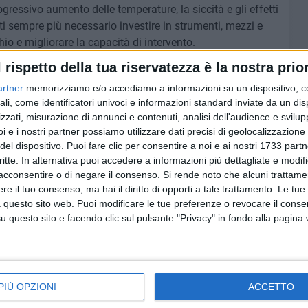
ogressivo aumento delle temperature, la siccità e gli effetti
i sempre più necessario investire in strumenti, mezzi e
chio e migliorare la capacità di intervento.
l rispetto della tua riservatezza è la nostra prior
tenuto fondamentale aderire a una progettualità condivisa,
artner
memorizziamo e/o accediamo a informazioni su un dispositivo, c
 e la mitigazione del rischio incendi non possano essere
ali, come identificatori univoci e informazioni standard inviate da un di
 richiedano una visione territoriale più ampia, fondata
zzati, misurazione di annunci e contenuti, analisi dell'audience e svilupp
ni e operatori specializzati. La disponibilità di
i e i nostri partner possiamo utilizzare dati precisi di geolocalizzazione 
otezione adeguati e vasche mobili per l'approvvigionamento
del dispositivo. Puoi fare clic per consentire a noi e ai nostri 1733 partn
lare rilevanza per rendere più tempestive ed efficaci le
critte. In alternativa puoi accedere a informazioni più dettagliate e modif
 delle attività dei Vigili del Fuoco, della Protezione Civile
acconsentire o di negare il consenso.
Si rende noto che alcuni trattamen
e il tuo consenso, ma hai il diritto di opporti a tale trattamento. Le tue
tione delle emergenze.
 questo sito web. Puoi modificare le tue preferenze o revocare il conse
questo sito e facendo clic sul pulsante "Privacy" in fondo alla pagina
 contribuire a migliorare la capacità di risposta del
provvigionamento idrico e riducendo, ove possibile, i tempi
mpegnati nelle operazioni antincendio. L'intervento è
tabilità nell'ambito della Strategia Nazionale Aree Interne,
PIÙ OPZIONI
ACCETTO
a, Comune di Spinazzola, Comune di Minervino Murge e