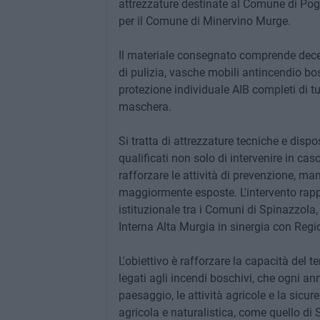
attrezzature destinate al Comune di Pog
per il Comune di Minervino Murge.
Il materiale consegnato comprende decesp
di pulizia, vasche mobili antincendio bosc
protezione individuale AIB completi di tut
maschera.
Si tratta di attrezzature tecniche e dispo
qualificati non solo di intervenire in ca
rafforzare le attività di prevenzione, ma
maggiormente esposte. L'intervento rapp
istituzionale tra i Comuni di Spinazzola
Interna Alta Murgia in sinergia con Regi
L'obiettivo è rafforzare la capacità del t
legati agli incendi boschivi, che ogni an
paesaggio, le attività agricole e la sicur
agricola e naturalistica, come quello di 