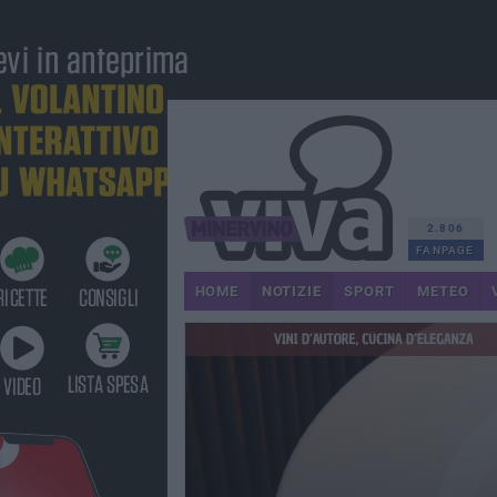
2.806
FANPAGE
HOME
NOTIZIE
SPORT
METEO