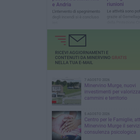
riunioni
e Andria
Le attività sono po
L'intervento di spegnimento
grazie al Gemellag
degli incendi si è concluso
della Protezione Ci
ieri
regionale
RICEVI AGGIORNAMENTI E
CONTENUTI DA MINERVINO
GRATIS
NELLA TUA E-MAIL
7 AGOSTO 2026
Minervino Murge, nuovi
investimenti per valorizz
cammini e territorio
5 AGOSTO 2026
Centro per le Famiglie, at
Minervino Murge il serviz
consulenza psicologica