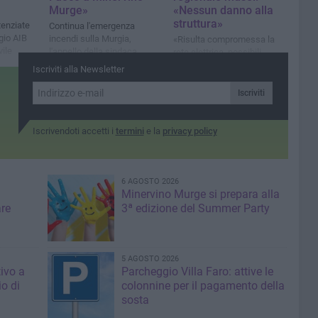
Murge»
«Nessun danno alla
struttura»
tenziate
Continua l'emergenza
gio AIB
incendi sulla Murgia,
«Risulta compromessa la
vile
l'appello della sindaca
rete elettrica, possibili
Mancini
disagi al funzionamento del
Iscriviti alla Newsletter
pos alle casse»
Iscriviti
Iscrivendoti accetti i
termini
e la
privacy policy
6 AGOSTO 2026
Minervino Murge si prepara alla
are
3ª edizione del Summer Party
5 AGOSTO 2026
tivo a
Parcheggio Villa Faro: attive le
io di
colonnine per il pagamento della
sosta