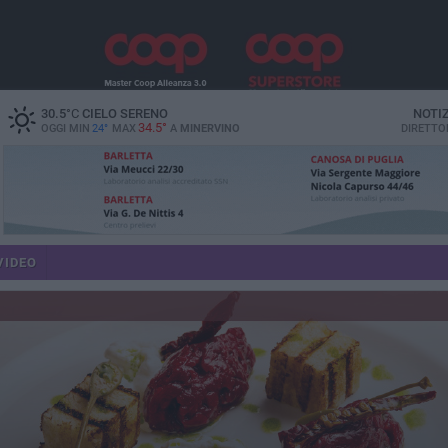
30.5
°C
CIELO SERENO
NOTI
34.5°
OGGI MIN
24°
MAX
A
MINERVINO
DIRETTO
VIDEO