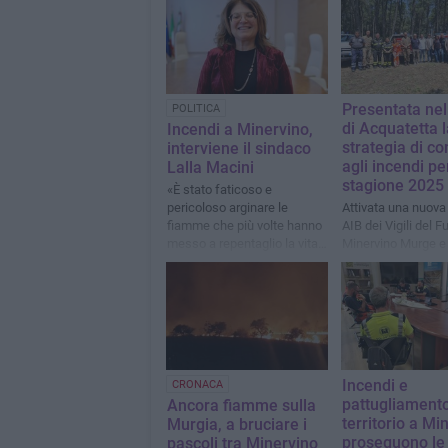
Presentata ne
POLITICA
di Acquatetta l
Incendi a Minervino,
strategia di co
interviene il sindaco
agli incendi pe
Lalla Macini
stagione 2025
«È stato faticoso e
pericoloso arginare le
Attivata una nuova
fiamme che più volte hanno
AIB dei Vigili del F
messo a repentaglio la vita
Minervino Murge e
dei residenti»
in Puglia
Incendi e
CRONACA
pattugliamento
Ancora fiamme sulla
territorio a Mi
Murgia, a bruciare i
proseguono le
pascoli tra Minervino