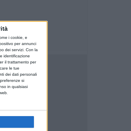
ità
ome i cookie, e
spositivo per annunci
o dei servizi.
Con la
e identificazione
er il trattamento per
icare le tue
ti dei dati personali
 preferenze si
nso in qualsiasi
 web.