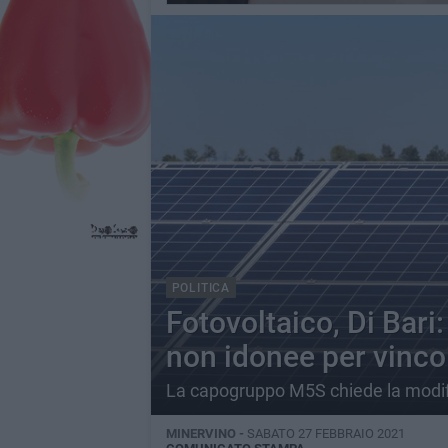
POLITICA
Fotovoltaico, Di Bari
non idonee per vincol
La capogruppo M5S chiede la modif
MINERVINO -
SABATO 27 FEBBRAIO 2021