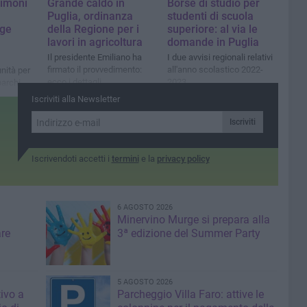
imoni
Grande caldo in
Borse di studio per
Puglia, ordinanza
studenti di scuola
rge
della Regione per i
superiore: al via le
lavori in agricoltura
domande in Puglia
Il presidente Emiliano ha
I due avvisi regionali relativi
firmato il provvedimento:
all'anno scolastico 2022-
nità per
ecco i dettagli
2023
parchi
Iscriviti alla Newsletter
Iscriviti
Iscrivendoti accetti i
termini
e la
privacy policy
6 AGOSTO 2026
Minervino Murge si prepara alla
are
3ª edizione del Summer Party
5 AGOSTO 2026
tivo a
Parcheggio Villa Faro: attive le