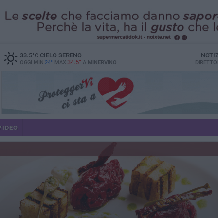
33.5
°C
CIELO SERENO
NOTI
34.5°
OGGI MIN
24°
MAX
A
MINERVINO
DIRETTO
VIDEO