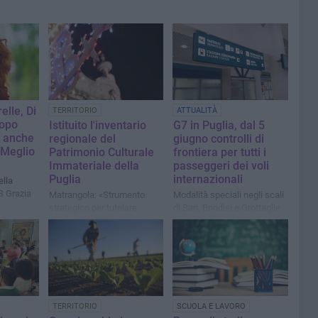
elle, Di
TERRITORIO
ATTUALITÀ
Dopo
Istituito l'inventario
G7 in Puglia, dal 5
a anche
regionale del
giugno controlli di
. Meglio
Patrimonio Culturale
frontiera per tutti i
Immateriale della
passeggeri dei voli
Puglia
internazionali
ella
S Grazia
Matrangola: «Strumento
Modalità speciali negli scali
strategico per tutelare
di Bari, Brindisi e Grottaglie
l'identità culturale pugliese»
in occasione del vertice
inter
TERRITORIO
SCUOLA E LAVORO