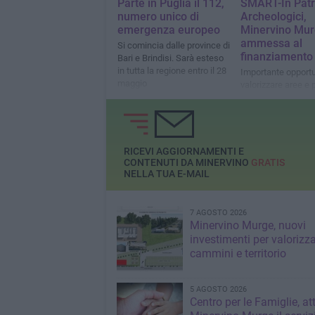
Parte in Puglia il 112,
SMART-In Patr
numero unico di
Archeologici,
emergenza europeo
Minervino Mu
ammessa al
Si comincia dalle province di
finanziamento
Bari e Brindisi. Sarà esteso
in tutta la regione entro il 28
Importante opportu
maggio
valorizzare aree e 
archeologici
RICEVI AGGIORNAMENTI E
CONTENUTI DA MINERVINO
GRATIS
NELLA TUA E-MAIL
7 AGOSTO 2026
Minervino Murge, nuovi
investimenti per valorizz
cammini e territorio
5 AGOSTO 2026
Centro per le Famiglie, at