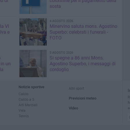
io di
colonnine per il pagamento della
sosta
4 AGOSTO 2026
la VI
Minervino saluta mons. Agostino
Uva e
Superbo: celebrati i funerali -
FOTO
3 AGOSTO 2026
o
Si spegne a 86 anni Mons.
in un
Agostino Superbo, i messaggi di
la
cordoglio
Notizie sportive
Altri sport
I
Calcio
R
Previsioni meteo
Calcio a 5
M
Arti Marziali
Video
a
Vela
Tennis