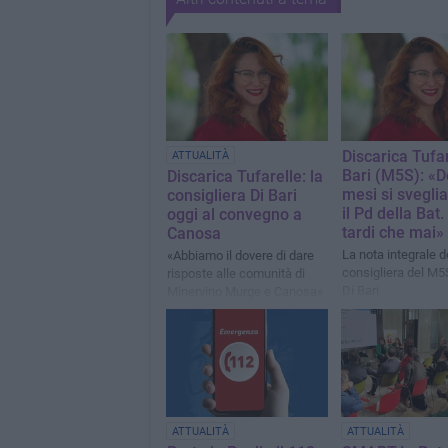
Discarica Tufar
ATTUALITÀ
Bari (M5S): «
Discarica Tufarelle: la
mesi si svegli
consigliera Di Bari
il Pd della Bat
oggi al convegno a
tardi che mai»
Canosa
La nota integrale d
«Abbiamo il dovere di dare
consigliera del M5
risposte alle comunità di
Di Bari
Minervino Murge e Canosa»
ATTUALITÀ
ATTUALITÀ