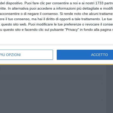
 Antonio Trevisi che, una volta a regime, favorirà la
del dispositivo. Puoi fare clic per consentire a noi e ai nostri 1733 partn
critte. In alternativa puoi accedere a informazioni più dettagliate e modif
la creazione di nuovi posti di lavoro e l'aumento
acconsentire o di negare il consenso.
Si rende noto che alcuni trattamen
zie all'installazione sui tetti di pannelli fotovoltaici.
e il tuo consenso, ma hai il diritto di opporti a tale trattamento. Le tue
 questo sito web. Puoi modificare le tue preferenze o revocare il conse
vedimento che presto metteremo in campo: lo sviluppo
questo sito e facendo clic sul pulsante "Privacy" in fondo alla pagina
quali condomini, case, uffici e stabilimenti produttivi e
o e in grado di gestire gli scambi e i flussi energetici in
essa comunità. L'obiettivo è duplice: far abbassare i costi
ittadini. Abbiamo il compito di cambiare in meglio la vita
PIÙ OPZIONI
ACCETTO