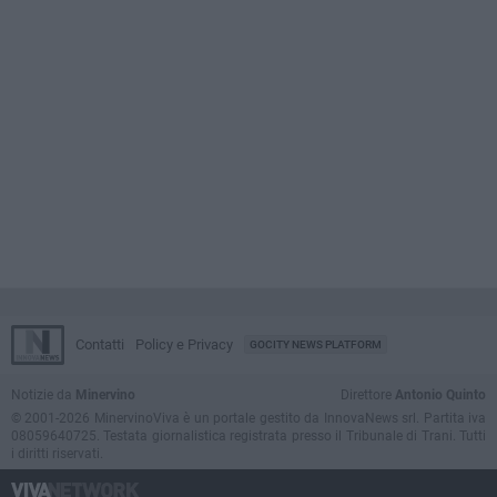
Contatti
Policy e Privacy
GOCITY NEWS PLATFORM
Notizie da
Minervino
Direttore
Antonio Quinto
© 2001-2026 MinervinoViva è un portale gestito da InnovaNews srl. Partita iva
08059640725. Testata giornalistica registrata presso il Tribunale di Trani. Tutti
i diritti riservati.