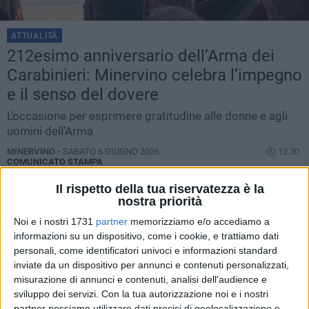
ATTUALITÀ
212esimo anniversario dell’Arma dei
Carabinieri: Minervino celebra l’impegno
e il senso del dovere
L’occasione per esprimere gratitudine alle donne e agli
uomini dell’Arma
MINERVINO -
SABATO 6 GIUGNO 2026
12.30
COMUNICATO STAMPA
Il rispetto della tua riservatezza è la
nostra priorità
Noi e i nostri 1731
partner
memorizziamo e/o accediamo a
informazioni su un dispositivo, come i cookie, e trattiamo dati
personali, come identificatori univoci e informazioni standard
inviate da un dispositivo per annunci e contenuti personalizzati,
misurazione di annunci e contenuti, analisi dell'audience e
sviluppo dei servizi.
Con la tua autorizzazione noi e i nostri
partner possiamo utilizzare dati precisi di geolocalizzazione e