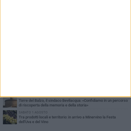
PIÙ LETTI QUESTA SETTIMANA
MARTEDÌ 4 AGOSTO
Minervino saluta mons. Agostino Superbo: celebrati i funerali -
FOTO
VENERDÌ 31 LUGLIO
A Minervino Murge torna il fascino delle danze tradizionali: lunedì
3 agosto un laboratorio gratuito
LUNEDÌ 3 AGOSTO
Si spegne a 86 anni Mons. Agostino Superbo, i messaggi di
cordoglio
MERCOLEDÌ 5 AGOSTO
Minervino Murge celebra la VI edizione della Festa dell’Uva e del
Vino
MARTEDÌ 4 AGOSTO
Torre del Balzo, il sindaco Bevilacqua: «Confidiamo in un percorso
di riscoperta della memoria e della storia»
SABATO 1 AGOSTO
Tra prodotti locali e territorio: in arrivo a Minervino la Festa
dell'Uva e del Vino