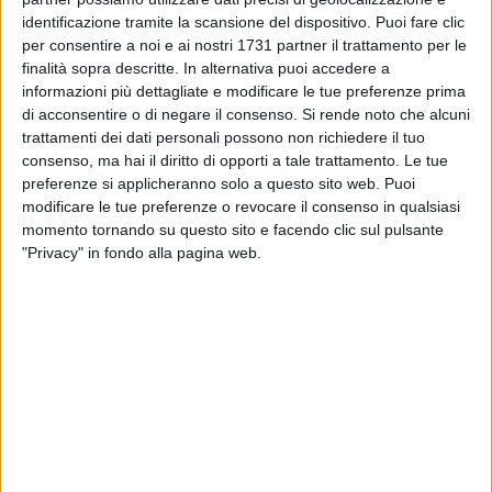
identificazione tramite la scansione del dispositivo. Puoi fare clic
per consentire a noi e ai nostri 1731 partner il trattamento per le
finalità sopra descritte. In alternativa puoi accedere a
informazioni più dettagliate e modificare le tue preferenze prima
di acconsentire o di negare il consenso.
Si rende noto che alcuni
trattamenti dei dati personali possono non richiedere il tuo
consenso, ma hai il diritto di opporti a tale trattamento. Le tue
preferenze si applicheranno solo a questo sito web. Puoi
Ieri si è celebrato il 212° Anniversario di Fondazione
modificare le tue preferenze o revocare il consenso in qualsiasi
momento tornando su questo sito e facendo clic sul pulsante
dell'Arma dei Carabinieri, una ricorrenza che rende omaggio
"Privacy" in fondo alla pagina web.
a un'Istituzione che da oltre due secoli rappresenta un
presidio fondamentale di sicurezza, legalità e vicinanza ai
cittadini.
È l'occasione per esprimere gratitudine alle donne e agli
uomini dell'Arma che, con dedizione, professionalità e spirito
di servizio, operano quotidianamente al fianco delle
comunità, garantendo tutela, assistenza e presenza costante
sul territorio.