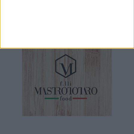
Pinuccio chiama Tata Italia per le scarpe col tacco
3 MINUTI
Concessionaria Unica Trani presenta la nuova BMW serie 5 e Mini
Countryman