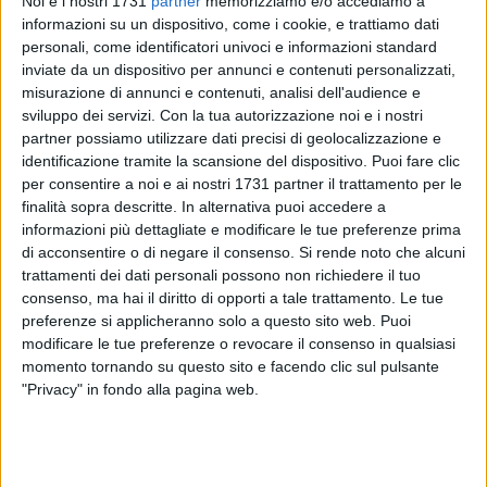
Noi e i nostri 1731
partner
memorizziamo e/o accediamo a
informazioni su un dispositivo, come i cookie, e trattiamo dati
personali, come identificatori univoci e informazioni standard
inviate da un dispositivo per annunci e contenuti personalizzati,
misurazione di annunci e contenuti, analisi dell'audience e
SOCIAL VIDEO
37 SECONDI
SOCIAL VIDEO
4 MINUTI
sviluppo dei servizi.
Con la tua autorizzazione noi e i nostri
Emergenza Xylella: insieme per
Lalla Mancini trionfa nella sfida
partner possiamo utilizzare dati precisi di geolocalizzazione e
salvaguardare un patrimonio
culinaria "Sindaci ai fornelli"
unico al mondo
identificazione tramite la scansione del dispositivo. Puoi fare clic
per consentire a noi e ai nostri 1731 partner il trattamento per le
finalità sopra descritte. In alternativa puoi accedere a
informazioni più dettagliate e modificare le tue preferenze prima
di acconsentire o di negare il consenso.
Si rende noto che alcuni
trattamenti dei dati personali possono non richiedere il tuo
consenso, ma hai il diritto di opporti a tale trattamento. Le tue
preferenze si applicheranno solo a questo sito web. Puoi
SOCIAL VIDEO
2 MINUTI
SOCIAL VIDEO
8 MINUTI
modificare le tue preferenze o revocare il consenso in qualsiasi
Intervista al procuratore Nitti
Incontro in Prefettura a Barletta
momento tornando su questo sito e facendo clic sul pulsante
per rafforzare la difesa del
"Privacy" in fondo alla pagina web.
territorio