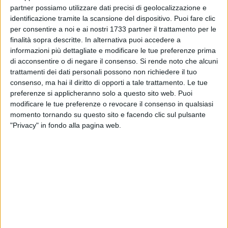
partner possiamo utilizzare dati precisi di geolocalizzazione e
identificazione tramite la scansione del dispositivo. Puoi fare clic
per consentire a noi e ai nostri 1733 partner il trattamento per le
4
A cura di
finalità sopra descritte. In alternativa puoi accedere a
LA REDAZIONE
informazioni più dettagliate e modificare le tue preferenze prima
di acconsentire o di negare il consenso.
Si rende noto che alcuni
trattamenti dei dati personali possono non richiedere il tuo
SSC Bari comunica gli esami a cui è stato sottoposto
consenso, ma hai il diritto di opporti a tale trattamento. Le tue
preferenze si applicheranno solo a questo sito web. Puoi
Gaetano Castrovilli
per valutare l'entità del problema che lo
modificare le tue preferenze o revocare il consenso in qualsiasi
ha costretto all'uscita anticipata nel corso della sfida di
momento tornando su questo sito e facendo clic sul pulsante
sabato scorso contro la Carrarese, hanno evidenziato una
"Privacy" in fondo alla pagina web.
lesione di basso grado al retto femorale della coscia destra.
Il calciatore ha già intrapreso il percorso di recupero del caso
predisposto dallo staff sanitario biancorosso.
Il trequartista di
Minervino Murge
era uscito al termine del
primo tempo della partita di Carrara. I tempi di recupero sono
incerti, ma Castrovilli potrebbe restare lontano dal campo un
mese.