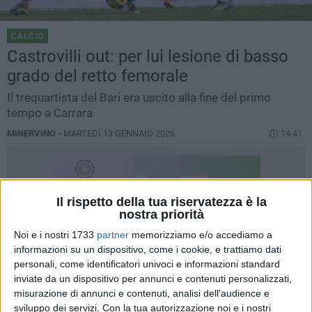
CALCIO
Castrovilli out: per lui lesione di basso
grado del retto femorale
Il trequartista del Bari era uscito alla fine del primo
tempo a Carrara
MINERVINO -
MARTEDÌ 13 GENNAIO 2026
14.41
Il rispetto della tua riservatezza è la
nostra priorità
Noi e i nostri 1733
partner
memorizziamo e/o accediamo a
informazioni su un dispositivo, come i cookie, e trattiamo dati
personali, come identificatori univoci e informazioni standard
inviate da un dispositivo per annunci e contenuti personalizzati,
misurazione di annunci e contenuti, analisi dell'audience e
sviluppo dei servizi.
Con la tua autorizzazione noi e i nostri