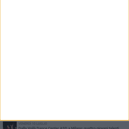
Minervino la Festa dell'Uva e del Vino
PIÙ LETTI QUESTA SETTIMANA
VENERDÌ 17 LUGLIO
Dall'Accademia Kataklò a Minervino Murge: i giovani talenti della
Voilà Dance Center ASD tornano con gli elogi dei maestri
VENERDÌ 10 LUGLIO
Dalla Voilà Dance Center ASD a Milano: quattro giovani talenti