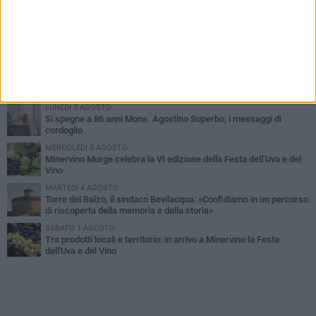
PIÙ LETTI QUESTA SETTIMANA
MARTEDÌ 4 AGOSTO
Minervino saluta mons. Agostino Superbo: celebrati i funerali -
FOTO
VENERDÌ 31 LUGLIO
A Minervino Murge torna il fascino delle danze tradizionali: lunedì
3 agosto un laboratorio gratuito
LUNEDÌ 3 AGOSTO
Si spegne a 86 anni Mons. Agostino Superbo, i messaggi di
cordoglio
MERCOLEDÌ 5 AGOSTO
Minervino Murge celebra la VI edizione della Festa dell’Uva e del
Vino
MARTEDÌ 4 AGOSTO
Torre del Balzo, il sindaco Bevilacqua: «Confidiamo in un percorso
di riscoperta della memoria e della storia»
SABATO 1 AGOSTO
Tra prodotti locali e territorio: in arrivo a Minervino la Festa
dell'Uva e del Vino