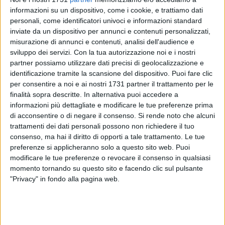
informazioni su un dispositivo, come i cookie, e trattiamo dati
personali, come identificatori univoci e informazioni standard
inviate da un dispositivo per annunci e contenuti personalizzati,
misurazione di annunci e contenuti, analisi dell'audience e
sviluppo dei servizi.
Con la tua autorizzazione noi e i nostri
In attuazione del Protocollo d'Intesa sottoscritto il 10
partner possiamo utilizzare dati precisi di geolocalizzazione e
identificazione tramite la scansione del dispositivo. Puoi fare clic
novembre 2020 tra Anci e CONI (Sport e Salute S.p.A.) è
per consentire a noi e ai nostri 1731 partner il trattamento per le
stato pubblicato l'Avviso pubblico per la messa a sistema,
finalità sopra descritte. In alternativa puoi accedere a
l'allestimento, il recupero, la fruizione e la gestione di
informazioni più dettagliate e modificare le tue preferenze prima
attrezzature, servizi ed attività sportive e motorie nei parchi
di acconsentire o di negare il consenso.
Si rende noto che alcuni
urbani e in particolare per diffondere il Progetto "Sport nei
trattamenti dei dati personali possono non richiedere il tuo
parchi"; sinergie di scopo tra i Comuni e le ASD/SSD, che
consenso, ma hai il diritto di opporti a tale trattamento. Le tue
vadano oltre il periodo di emergenza, per l'utilizzo di aree
preferenze si applicheranno solo a questo sito web. Puoi
modificare le tue preferenze o revocare il consenso in qualsiasi
verdi.
momento tornando su questo sito e facendo clic sul pulsante
"Privacy" in fondo alla pagina web.
Per l'edizione 2020/2021 si prevede l'avvio di una fase di
sperimentazione con due distinte linee di intervento. La
prima prevede l'allestimento di nuove aree attrezzate e
riqualificazione di quelle esistenti, in cofinanziamento con i