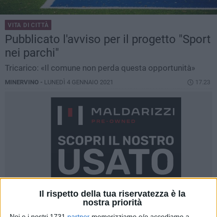
VITA DI CITTÀ
Pubblicato l'avviso per il progetto "Sport
nei parchi"
Tricarico: «Il comune non perda questa opportunità»
MINERVINO -
LUNEDÌ 4 GENNAIO 2021
17.23
Il rispetto della tua riservatezza è la
nostra priorità
Noi e i nostri 1731
partner
memorizziamo e/o accediamo a