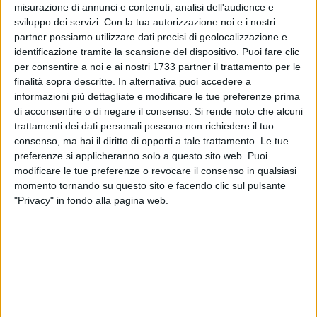
misurazione di annunci e contenuti, analisi dell'audience e
sviluppo dei servizi.
Con la tua autorizzazione noi e i nostri
partner possiamo utilizzare dati precisi di geolocalizzazione e
identificazione tramite la scansione del dispositivo. Puoi fare clic
per consentire a noi e ai nostri 1733 partner il trattamento per le
finalità sopra descritte. In alternativa puoi accedere a
informazioni più dettagliate e modificare le tue preferenze prima
«Gentili cittadini, come da comunicazione ricevuta dal
di acconsentire o di negare il consenso.
Si rende noto che alcuni
responsabile affari generali Enel per la Puglia, vi comunico
trattamenti dei dati personali possono non richiedere il tuo
che sono state completate le riparazioni dei cavi
consenso, ma hai il diritto di opporti a tale trattamento. Le tue
danneggiati. Attualmente è ancora in funzione un solo
preferenze si applicheranno solo a questo sito web. Puoi
gruppo elettrogeno, ubicato in Piazza Bovio, che verrà
modificare le tue preferenze o revocare il consenso in qualsiasi
momento tornando su questo sito e facendo clic sul pulsante
rimosso domani a partire dalle ore 9:00», si legge nella nota
"Privacy" in fondo alla pagina web.
pubblicata sui canali social del sindaco Massimiliano
Bevilacqua.
«Per consentire il trasferimento dei carichi dalla rete
provvisoria alla rete elettrica ordinaria, sarà necessario
interrompere temporaneamente l'erogazione dell'energia
elettrica nell'area interessata. Il disservizio avrà una durata