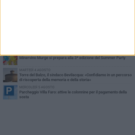
MARTEDÌ 4 AGOSTO
Minervino saluta mons. Agostino Superbo: celebrati i funerali -
FOTO
MERCOLEDÌ 5 AGOSTO
Minervino Murge celebra la VI edizione della Festa dell’Uva e del
Vino
LUNEDÌ 3 AGOSTO
Si spegne a 86 anni Mons. Agostino Superbo, i messaggi di
cordoglio
GIOVEDÌ 6 AGOSTO
Minervino Murge si prepara alla 3ª edizione del Summer Party
MARTEDÌ 4 AGOSTO
Torre del Balzo, il sindaco Bevilacqua: «Confidiamo in un percorso
di riscoperta della memoria e della storia»
MERCOLEDÌ 5 AGOSTO
Parcheggio Villa Faro: attive le colonnine per il pagamento della
sosta