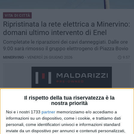
VITA DI CITTÀ
Ripristinata la rete elettrica a Minervino:
domani ultimo intervento di Enel
Completate le riparazioni dei cavi danneggiati. Dalle ore
9:00 sarà rimosso il gruppo elettrogeno di Piazza Bovio
MINERVINO -
VENERDÌ 26 GIUGNO 2026
9.57
Il rispetto della tua riservatezza è la
nostra priorità
Noi e i nostri 1733
partner
memorizziamo e/o accediamo a
informazioni su un dispositivo, come i cookie, e trattiamo dati
personali, come identificatori univoci e informazioni standard
inviate da un dispositivo per annunci e contenuti personalizzati,