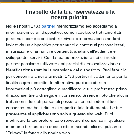
Il rispetto della tua riservatezza è la
nostra priorità
1
Noi e i nostri 1733
partner
memorizziamo e/o accediamo a
informazioni su un dispositivo, come i cookie, e trattiamo dati
personali, come identificatori univoci e informazioni standard
inviate da un dispositivo per annunci e contenuti personalizzati,
I segretari generali di Cgil, Cisl e Uil,
Biagio D'Alberto
,
misurazione di annunci e contenuti, analisi dell'audience e
Giuseppe Boccuzzi
e
Vincenzo Posa
, scrivono una lettera al
sviluppo dei servizi.
Con la tua autorizzazione noi e i nostri
direttore generale della Asl Bat,
Alessandro Delle Donne
,
partner possiamo utilizzare dati precisi di geolocalizzazione e
inviata per conoscenza al Prefetto e ai sindaci per chiedere
identificazione tramite la scansione del dispositivo. Puoi fare clic
per consentire a noi e ai nostri 1733 partner il trattamento per le
un incontro finalizzato a "definire le misure necessarie ai
finalità sopra descritte. In alternativa puoi accedere a
bisogni di salute dei cittadini della Bat".
informazioni più dettagliate e modificare le tue preferenze prima
di acconsentire o di negare il consenso.
Si rende noto che alcuni
«Riprendono le attività sospese a seguito dell'emergenza
trattamenti dei dati personali possono non richiedere il tuo
sanitaria anche nel territorio di pertinenza della Asl Bat.
consenso, ma hai il diritto di opporti a tale trattamento. Le tue
Dall'inizio del lockdown sono state garantite solo le urgenze
preferenze si applicheranno solo a questo sito web. Puoi
e sono state rimandate tutte le prestazioni che potevano
modificare le tue preferenze o revocare il consenso in qualsiasi
momento tornando su questo sito e facendo clic sul pulsante
esserlo, questo naturalmente per ragioni di sicurezza. Ora gli
"Privacy" in fondo alla pagina web.