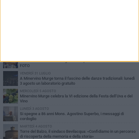
PIÙ LETTI QUESTA SETTIMANA
MARTEDÌ 4 AGOSTO
Minervino saluta mons. Agostino Superbo: celebrati i funerali -
FOTO
VENERDÌ 31 LUGLIO
A Minervino Murge torna il fascino delle danze tradizionali: lunedì
3 agosto un laboratorio gratuito
MERCOLEDÌ 5 AGOSTO
Minervino Murge celebra la VI edizione della Festa dell’Uva e del
Vino
LUNEDÌ 3 AGOSTO
Si spegne a 86 anni Mons. Agostino Superbo, i messaggi di
cordoglio
MARTEDÌ 4 AGOSTO
Torre del Balzo, il sindaco Bevilacqua: «Confidiamo in un percorso
di riscoperta della memoria e della storia»