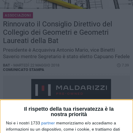
ASSOCIAZIONI
Rinnovato il Consiglio Direttivo del
Collegio dei Geometri e Geometri
Laureati della Bat
Presidente è Acquaviva Antonio Mario, vice Binetti
Saverio mentre Segretario è stato eletto Capuano Fedele
BAT -
MARTEDÌ 22 MAGGIO 2018
7.39
COMUNICATO STAMPA
Il rispetto della tua riservatezza è la
nostra priorità
Noi e i nostri 1733
partner
memorizziamo e/o accediamo a
informazioni su un dispositivo, come i cookie, e trattiamo dati