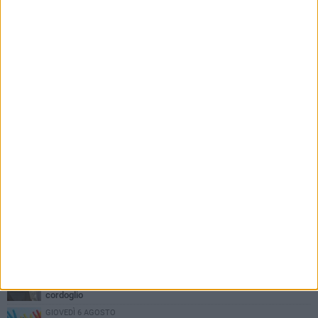
PIÙ LETTI QUESTA SETTIMANA
MARTEDÌ 4 AGOSTO
Minervino saluta mons. Agostino Superbo: celebrati i funerali -
FOTO
MERCOLEDÌ 5 AGOSTO
Minervino Murge celebra la VI edizione della Festa dell’Uva e del
Vino
LUNEDÌ 3 AGOSTO
Si spegne a 86 anni Mons. Agostino Superbo, i messaggi di
cordoglio
GIOVEDÌ 6 AGOSTO