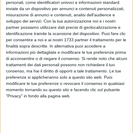
personali, come identificatori univoci e informazioni standard
inviate da un dispositivo per annunci e contenuti personalizzati,
misurazione di annunci e contenuti, analisi dell'audience e
sviluppo dei servizi.
Con la tua autorizzazione noi e i nostri
partner possiamo utilizzare dati precisi di geolocalizzazione e
1
identificazione tramite la scansione del dispositivo. Puoi fare clic
per consentire a noi e ai nostri 1733 partner il trattamento per le
finalità sopra descritte. In alternativa puoi accedere a
informazioni più dettagliate e modificare le tue preferenze prima
Lo scorso 16 Maggio 2018 i geometri della Bat hanno votato
di acconsentire o di negare il consenso.
Si rende noto che alcuni
per il rinnovo del Consiglio Direttivo del Collegio provinciale
trattamenti dei dati personali possono non richiedere il tuo
dei Geometri e Geometri Laureati, per il mandato 2018/2022.
consenso, ma hai il diritto di opporti a tale trattamento. Le tue
L'esito del voto ha largamente suffragato la lista proposta
preferenze si applicheranno solo a questo sito web. Puoi
modificare le tue preferenze o revocare il consenso in qualsiasi
dal Presidente Acquaviva, eleggendo al 1° turno i sette
momento tornando su questo sito e facendo clic sul pulsante
consiglieri.
"Privacy" in fondo alla pagina web.
Il consenso registrato sul Consiglio Direttivo uscente
costituisce una conferma nonché un invito a continuare sul
cammino già tracciato e a rafforzare l'azione compiuta nel
quadriennio 2014/2018, incentrata principalmente su: