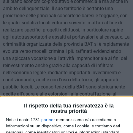
sul piano economico-produttivo e commerciale ma anche in
ambito delinquenziale. Il suo territorio è pertanto una
proiezione delle principali consorterie baresi e foggiane, con
le quali i sodalizi locali entrano sovente in affari al fine di
realizzare specifici progetti delittuosi, in particolare rapine
agli autotrasportatori e assalti ai portavalori e ai caveaux. La
criminalità organizzata della provincia BAT si è rapidamente
evoluta verso modelli criminali più raffinati evidenziando
una spiccata vocazione all'attività imprenditoriale ai fini del
reinvestimento anche grazie alla capacità di infiltrarsi
nell'economia legale, mediante importanti investimenti e
condizionando, anche con l'uso della forza, gli apparati
pubblici locali. Le consorterie della BAT sono storicamente
dedite all'usura e alle estorsioni, alla contraffazione, al
contrabbando, allo spaccio e traffico di stupefacenti ed
Il rispetto della tua riservatezza è la
estendono le loro attività ai reati predatori (furti di
nostra priorità
autovetture, che continuano ad affliggere pesantemente la
Noi e i nostri 1731
partner
memorizziamo e/o accediamo a
provincia, furti in abitazione, rapine ai commercianti e alle
informazioni su un dispositivo, come i cookie, e trattiamo dati
sale gioco; furti agli ATM perpetrati prevalentemente con
personali, come identificatori univoci e informazioni standard