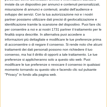
l'uso di esplosivi, etc.).
inviate da un dispositivo per annunci e contenuti personalizzati,
misurazione di annunci e contenuti, analisi dell'audience e
Notevole è l'incidenza dei reati predatori nel settore agricolo,
sviluppo dei servizi.
Con la tua autorizzazione noi e i nostri
partner possiamo utilizzare dati precisi di geolocalizzazione e
che rappresenta il principale ambito economico
identificazione tramite la scansione del dispositivo. Puoi fare clic
dell'entroterra. A tal riguardo, oltre ai numerosi furti di
per consentire a noi e ai nostri 1731 partner il trattamento per le
prodotti ortofrutticoli e di mezzi agricoli - molti dei quali non
finalità sopra descritte. In alternativa puoi accedere a
denunciati - si registrano numerosi danneggiamenti e
informazioni più dettagliate e modificare le tue preferenze prima
incendi di colture a scopo intimidatorio, verosimilmente per
di acconsentire o di negare il consenso.
Si rende noto che alcuni
fini estorsivi e connessi a forme di "servizi di protezione", ma
trattamenti dei dati personali possono non richiedere il tuo
anche finalizzati all'acquisizione o gestione delle aziende del
consenso, ma hai il diritto di opporti a tale trattamento. Le tue
preferenze si applicheranno solo a questo sito web. Puoi
settore, in ragione delle possibilità di riciclaggio e per
modificare le tue preferenze o revocare il consenso in qualsiasi
l'ottenimento di finanziamenti pubblici.
momento tornando su questo sito e facendo clic sul pulsante
"Privacy" in fondo alla pagina web.
L'azione preventiva di contrasto alle infiltrazioni criminali
nell'economia legale si è concretizzata, nel periodo in esame,
con l'adozione di un'interdittiva antimafia, il 25 luglio 2024,
nei confronti di un'impresa attiva nel settore del commercio
di carburanti e un provvedimento di prescrizione delle misure
amministrative di prevenzione collaborativa ex art. 94 bis