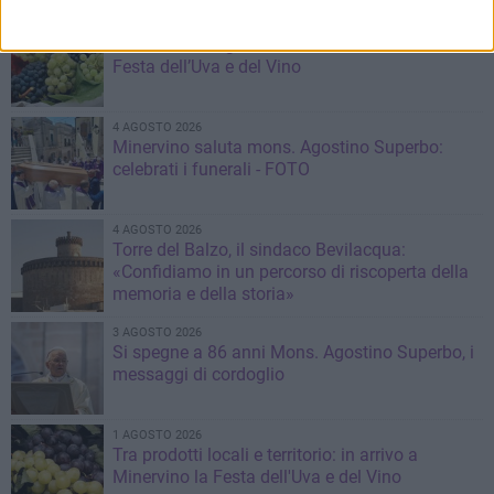
5 AGOSTO 2026
Minervino Murge celebra la VI edizione della
Festa dell’Uva e del Vino
4 AGOSTO 2026
Minervino saluta mons. Agostino Superbo:
celebrati i funerali - FOTO
4 AGOSTO 2026
Torre del Balzo, il sindaco Bevilacqua:
«Confidiamo in un percorso di riscoperta della
memoria e della storia»
3 AGOSTO 2026
Si spegne a 86 anni Mons. Agostino Superbo, i
messaggi di cordoglio
1 AGOSTO 2026
Tra prodotti locali e territorio: in arrivo a
Minervino la Festa dell'Uva e del Vino