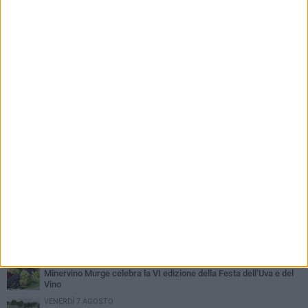
PIÙ LETTI QUESTA SETTIMANA
MARTEDÌ 4 AGOSTO
Minervino saluta mons. Agostino Superbo: celebrati i funerali -
FOTO
MERCOLEDÌ 5 AGOSTO
Minervino Murge celebra la VI edizione della Festa dell’Uva e del
Vino
VENERDÌ 7 AGOSTO