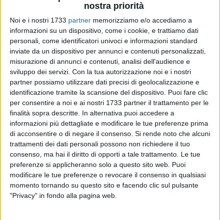
nostra priorità
Noi e i nostri 1733
partner
memorizziamo e/o accediamo a
informazioni su un dispositivo, come i cookie, e trattiamo dati
23
personali, come identificatori univoci e informazioni standard
inviate da un dispositivo per annunci e contenuti personalizzati,
misurazione di annunci e contenuti, analisi dell'audience e
Spiagge e stabilimenti aperti da sabato 3 giugno, nel pieno
sviluppo dei servizi.
Con la tua autorizzazione noi e i nostri
partner possiamo utilizzare dati precisi di geolocalizzazione e
del ponte della Festa della Repubblica, per un'estate 2023
identificazione tramite la scansione del dispositivo. Puoi fare clic
che si apre in Puglia sulla scia dell'ormai consolidata qualità
per consentire a noi e ai nostri 1733 partner il trattamento per le
delle acque destinate alla balneazione, misurata come tra le
finalità sopra descritte. In alternativa puoi accedere a
più elevate d'Italia.
informazioni più dettagliate e modificare le tue preferenze prima
di acconsentire o di negare il consenso.
Si rende noto che alcuni
È stata approvata la nuova ordinanza balneare per la Puglia,
trattamenti dei dati personali possono non richiedere il tuo
dopo un confronto con i diversi portatori di interesse che,
consenso, ma hai il diritto di opporti a tale trattamento. Le tue
preferenze si applicheranno solo a questo sito web. Puoi
quest'anno, si è rivelato particolarmente rapido.
modificare le tue preferenze o revocare il consenso in qualsiasi
momento tornando su questo sito e facendo clic sul pulsante
«Stanno procedendo a ritmo serrato, a livello territoriale, le
"Privacy" in fondo alla pagina web.
riunioni di coordinamento tra Regione Puglia, Direzione
marittima della Puglia e della Basilicata Jonica e i 69