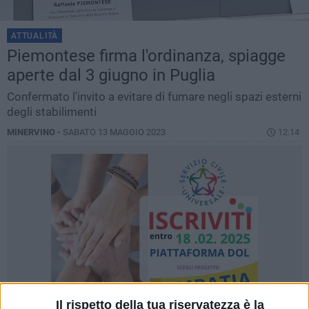
ATTUALITÀ
Piemontese firma l'ordinanza, spiagge
aperte dal 3 giugno in Puglia
Confermato l'invito a evitare di fumare negli spazi esterni
degli stabilimenti
MINERVINO -
SABATO 13 MAGGIO 2023
12.14
Il rispetto della tua riservatezza è la