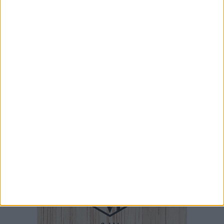
3 AGOSTO 2026
Si spegne a 86 anni Mons. Agostino Superbo, i
messaggi di cordoglio
1 AGOSTO 2026
Tra prodotti locali e territorio: in arrivo a
Minervino la Festa dell'Uva e del Vino
31 LUGLIO 2026
A Minervino Murge torna il fascino delle danze
tradizionali: lunedì 3 agosto un laboratorio
gratuito