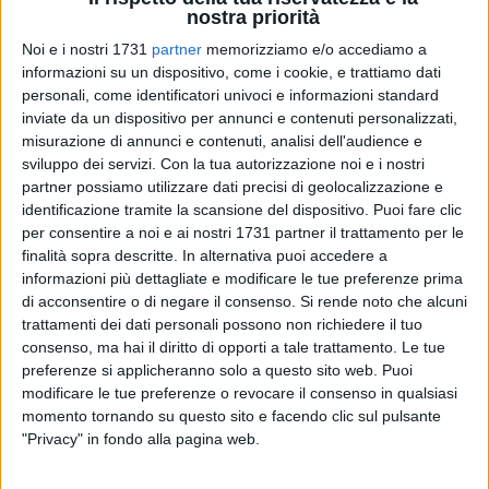
nostra priorità
Noi e i nostri 1731
partner
memorizziamo e/o accediamo a
informazioni su un dispositivo, come i cookie, e trattiamo dati
personali, come identificatori univoci e informazioni standard
17
inviate da un dispositivo per annunci e contenuti personalizzati,
misurazione di annunci e contenuti, analisi dell'audience e
Piano industriale 2025/2026 da 180 milioni di euro per il
sviluppo dei servizi.
Con la tua autorizzazione noi e i nostri
Gruppo Megamark di Trani
, realtà leader del sud Italia nella
partner possiamo utilizzare dati precisi di geolocalizzazione e
distribuzione moderna con circa 600 punti vendita ad
identificazione tramite la scansione del dispositivo. Puoi fare clic
insegna A&O, Dok, Famila, Sole365 e Ottimo. A sostenere
per consentire a noi e ai nostri 1731 partner il trattamento per le
finalità sopra descritte. In alternativa puoi accedere a
l'investimento,
45 milioni di euro di risorse proprie e un
informazioni più dettagliate e modificare le tue preferenze prima
finanziamento di 135 milioni
di un pool di banche costituito
di acconsentire o di negare il consenso.
Si rende noto che alcuni
da Intesa Sanpaolo - Divisione IMI CIB (Global Coordinator e
trattamenti dei dati personali possono non richiedere il tuo
Banca Agente), BNL BNP PARIBAS e BPER CIB.
consenso, ma hai il diritto di opporti a tale trattamento. Le tue
preferenze si applicheranno solo a questo sito web. Puoi
"Siamo orgogliosi del sostegno finanziario delle banche
modificare le tue preferenze o revocare il consenso in qualsiasi
concesso sulla base della nostra situazione patrimoniale e
momento tornando su questo sito e facendo clic sul pulsante
"Privacy" in fondo alla pagina web.
finanziaria -
dichiara il cavaliere del lavoro
Giovanni
Pomarico
, fondatore e presidente del Gruppo Megamark
-;