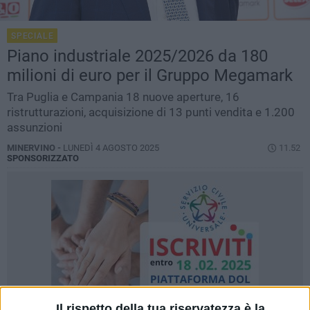
SPECIALE
Piano industriale 2025/2026 da 180
milioni di euro per il Gruppo Megamark
Tra Puglia e Campania 18 nuove aperture, 16
ristrutturazioni, acquisizione di 13 punti vendita e 1.200
assunzioni
MINERVINO -
LUNEDÌ 4 AGOSTO 2025
11.52
SPONSORIZZATO
Il rispetto della tua riservatezza è la