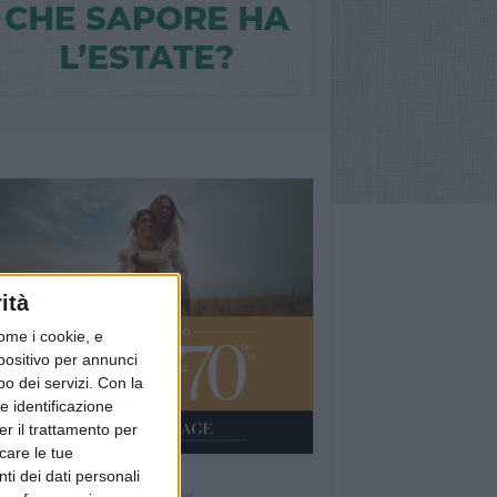
ità
ome i cookie, e
spositivo per annunci
o dei servizi.
Con la
e identificazione
er il trattamento per
icare le tue
ti dei dati personali
Ù LETTI QUESTA SETTIMANA