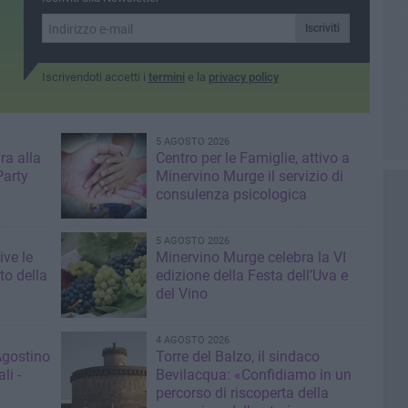
Iscriviti
Iscrivendoti accetti i
termini
e la
privacy policy
5 AGOSTO 2026
ra alla
Centro per le Famiglie, attivo a
Party
Minervino Murge il servizio di
consulenza psicologica
5 AGOSTO 2026
ive le
Minervino Murge celebra la VI
to della
edizione della Festa dell’Uva e
del Vino
4 AGOSTO 2026
Agostino
Torre del Balzo, il sindaco
li -
Bevilacqua: «Confidiamo in un
percorso di riscoperta della