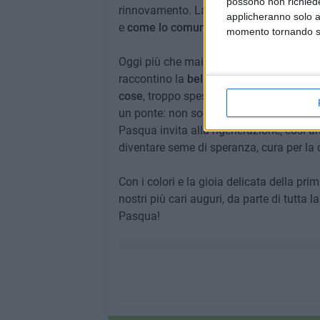
possono non richieder
rinnovamento. La Pasqua ci offre un'oc
applicheranno solo a
e
come lo comunichiamo.
momento tornando su 
Oggi più che mai, abbiamo bisogno di pa
raccontino la
bellezza dei territori
e del
cose
, troppo spesso celate sotto il fredd
un ponte: non solo tra individui, ma tra 
Pasqua invita alla rigenerazione, così a
diventare seme di speranza, cura per la
Con i colori e la gioia delicata della prim
nostri più cari auguri, da parte di tutta 
Pasqua!