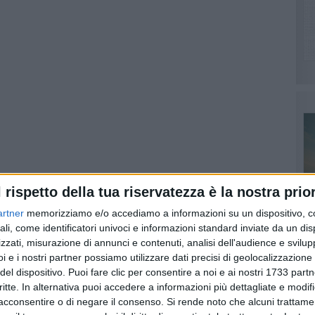
l rispetto della tua riservatezza è la nostra prior
artner
memorizziamo e/o accediamo a informazioni su un dispositivo, c
ali, come identificatori univoci e informazioni standard inviate da un di
zzati, misurazione di annunci e contenuti, analisi dell'audience e svilupp
i e i nostri partner possiamo utilizzare dati precisi di geolocalizzazione 
d by
del dispositivo. Puoi fare clic per consentire a noi e ai nostri 1733 partn
critte. In alternativa puoi accedere a informazioni più dettagliate e modif
e riscalda il cuore. Viviamo quel tenero periodo dell'anno
acconsentire o di negare il consenso.
Si rende noto che alcuni trattamen
PI
ppo il mondo rimane spesso indifferente a questo