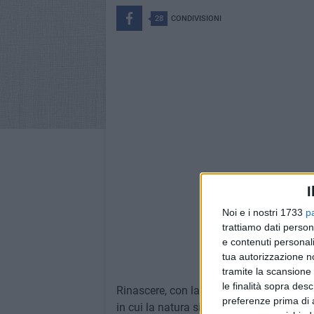
28
CONDIVISIONI
I
Noi e i nostri 1733
p
trattiamo dati person
e contenuti personali
tua autorizzazione no
Powere
tramite la scansione 
le finalità sopra des
Rinascere, con la luce della speranza ch
preferenze prima di 
in cui la natura si risveglia, ma purtro