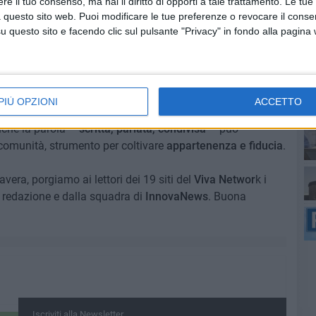
e il tuo consenso, ma hai il diritto di opporti a tale trattamento. Le tue
casione per
riflettere
sul modo in cui osserviamo il mondo
 questo sito web. Puoi modificare le tue preferenze o revocare il conse
questo sito e facendo clic sul pulsante "Privacy" in fondo alla pagina
role che uniscano, che ricostruiscano legami, che
le persone che li abitano, che diano risalto alle
piccole
lab
o dell'indifferenza. La
comunicazione
può essere come
PIÙ OPZIONI
ACCETTO
passato e futuro, tra radici e nuovi orizzonti. Come la
nche la parola –
scritta, parlata, condivisa
– può
 comunità, strumento per coltivare
appartenenza e fiducia
.
avera, porgiamo ai lettori dei 19 siti del
Viva Networ
k i
la redazione e dalla squadra di
InnovaNews
. Buona
del
Iscriviti alla Newsletter