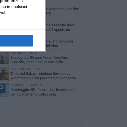
 preferenze si
MARTEDÌ 4 AGOSTO
nso in qualsiasi
Minervino saluta mons. Agostino Superbo:
 web.
celebrati i funerali - FOTO
VENERDÌ 31 LUGLIO
A Minervino Murge torna il fascino delle
danze tradizionali: lunedì 3 agosto un
oratorio gratuito
MERCOLEDÌ 5 AGOSTO
Minervino Murge celebra la VI edizione
della Festa dell’Uva e del Vino
LUNEDÌ 3 AGOSTO
Si spegne a 86 anni Mons. Agostino
Superbo, i messaggi di cordoglio
MARTEDÌ 4 AGOSTO
Torre del Balzo, il sindaco Bevilacqua:
«Confidiamo in un percorso di riscoperta
la memoria e della storia»
MERCOLEDÌ 5 AGOSTO
Parcheggio Villa Faro: attive le colonnine
per il pagamento della sosta