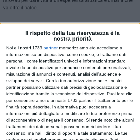
ritrovati per dare vita a un'esperienza artistica e umana che
va oltre il palco.
Il rispetto della tua riservatezza è la
nostra priorità
Noi e i nostri 1733
partner
memorizziamo e/o accediamo a
informazioni su un dispositivo, come i cookie, e trattiamo dati
personali, come identificatori univoci e informazioni standard
inviate da un dispositivo per annunci e contenuti personalizzati,
misurazione di annunci e contenuti, analisi dell'audience e
sviluppo dei servizi.
Con la tua autorizzazione noi e i nostri
partner possiamo utilizzare dati precisi di geolocalizzazione e
identificazione tramite la scansione del dispositivo. Puoi fare clic
per consentire a noi e ai nostri 1733 partner il trattamento per le
finalità sopra descritte. In alternativa puoi accedere a
informazioni più dettagliate e modificare le tue preferenze prima
di acconsentire o di negare il consenso.
Si rende noto che alcuni
Un coinvolgimento immersivo che ha racchiuso arte, natura
trattamenti dei dati personali possono non richiedere il tuo
e tecnologia
.
consenso, ma hai il diritto di opporti a tale trattamento. Le tue
Nato dal basso e sostenuto da Fondazione De Feo-Trapani,
preferenze si applicheranno solo a questo sito web. Puoi