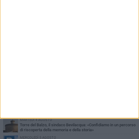
PIÙ LETTI QUESTA SETTIMANA
MARTEDÌ 4 AGOSTO
Minervino saluta mons. Agostino Superbo: celebrati i funerali -
FOTO
VENERDÌ 31 LUGLIO
A Minervino Murge torna il fascino delle danze tradizionali: lunedì
3 agosto un laboratorio gratuito
MERCOLEDÌ 5 AGOSTO
Minervino Murge celebra la VI edizione della Festa dell’Uva e del
Vino
LUNEDÌ 3 AGOSTO
Si spegne a 86 anni Mons. Agostino Superbo, i messaggi di
cordoglio
MARTEDÌ 4 AGOSTO
Torre del Balzo, il sindaco Bevilacqua: «Confidiamo in un percorso
di riscoperta della memoria e della storia»
MERCOLEDÌ 5 AGOSTO