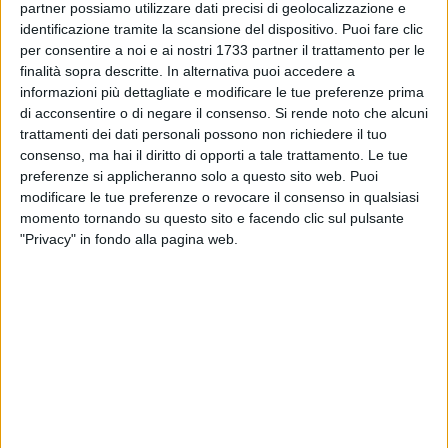
partner possiamo utilizzare dati precisi di geolocalizzazione e
identificazione tramite la scansione del dispositivo. Puoi fare clic
per consentire a noi e ai nostri 1733 partner il trattamento per le
finalità sopra descritte. In alternativa puoi accedere a
47
informazioni più dettagliate e modificare le tue preferenze prima
di acconsentire o di negare il consenso.
Si rende noto che alcuni
trattamenti dei dati personali possono non richiedere il tuo
L'unica provincia italiana con tre capoluoghi - Barletta,
consenso, ma hai il diritto di opporti a tale trattamento. Le tue
Andria e Trani – è la protagonista del nuovo viaggio di
preferenze si applicheranno solo a questo sito web. Puoi
modificare le tue preferenze o revocare il consenso in qualsiasi
"Linea Verde Life", alla scoperta di un territorio ricco di storia
momento tornando su questo sito e facendo clic sul pulsante
e natura, tra castelli da favola e scorci paesaggistici unici.
"Privacy" in fondo alla pagina web.
Si parte dal Castello di Barletta, per poi visitare le saline di
Margherita di Savoia. Sempre a Barletta per conoscere come
la creatività possa dare nuova vita ai rifiuti e come ci si
prende cura dei libri antichi. A seguire, tappa a Castel del
Monte, sulle tracce di Federico II, per poi entrare nel
suggestivo paesaggio del Parco Nazionale dell'Alta Murgia,
con le sue peculiarità geologiche, la sua biodiversità, la sua
storia. Le telecamere mostrano poi la miniera di bauxite a