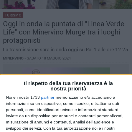
TURISMO
Oggi in onda la puntata di "Linea Verde
Life" con Minervino Murge tra i luoghi
protagonisti
La trasmissione sarà in onda oggi su Rai 1 alle ore 12.25
MINERVINO -
SABATO 18 MAGGIO 2024
Il rispetto della tua riservatezza è la
nostra priorità
Noi e i nostri 1733
partner
memorizziamo e/o accediamo a
informazioni su un dispositivo, come i cookie, e trattiamo dati
personali, come identificatori univoci e informazioni standard
inviate da un dispositivo per annunci e contenuti personalizzati,
misurazione di annunci e contenuti, analisi dell'audience e
sviluppo dei servizi.
Con la tua autorizzazione noi e i nostri