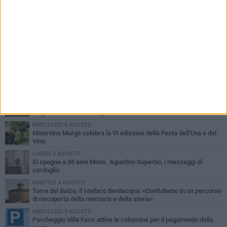
PIÙ LETTI QUESTA SETTIMANA
MARTEDÌ 4 AGOSTO
Minervino saluta mons. Agostino Superbo: celebrati i funerali -
FOTO
VENERDÌ 31 LUGLIO
A Minervino Murge torna il fascino delle danze tradizionali: lunedì
3 agosto un laboratorio gratuito
MERCOLEDÌ 5 AGOSTO
Minervino Murge celebra la VI edizione della Festa dell’Uva e del
Vino
LUNEDÌ 3 AGOSTO
Si spegne a 86 anni Mons. Agostino Superbo, i messaggi di
cordoglio
MARTEDÌ 4 AGOSTO
Torre del Balzo, il sindaco Bevilacqua: «Confidiamo in un percorso
di riscoperta della memoria e della storia»
MERCOLEDÌ 5 AGOSTO
Parcheggio Villa Faro: attive le colonnine per il pagamento della