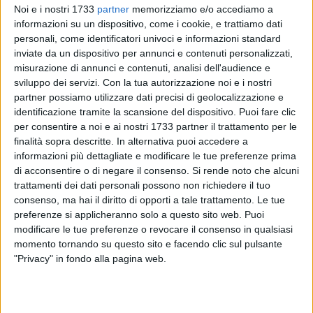
Noi e i nostri 1733
partner
memorizziamo e/o accediamo a
informazioni su un dispositivo, come i cookie, e trattiamo dati
personali, come identificatori univoci e informazioni standard
20
inviate da un dispositivo per annunci e contenuti personalizzati,
misurazione di annunci e contenuti, analisi dell'audience e
sviluppo dei servizi.
Con la tua autorizzazione noi e i nostri
partner possiamo utilizzare dati precisi di geolocalizzazione e
Gli ex consiglieri comunali Massimiliano Bevilacqua,
identificazione tramite la scansione del dispositivo. Puoi fare clic
Michele Nobile, Sabatina Sinisi e Marilena Giovanna
per consentire a noi e ai nostri 1733 partner il trattamento per le
Schiavo con una nota congiunta annunciando l'avvio di "Per
finalità sopra descritte. In alternativa puoi accedere a
Minervino", il nuovo progetto civico che si occupa di
informazioni più dettagliate e modificare le tue preferenze prima
tematiche di interesse comune e che: «abbia una visione
di acconsentire o di negare il consenso.
Si rende noto che alcuni
condivisa per il futuro della nostra città».
trattamenti dei dati personali possono non richiedere il tuo
consenso, ma hai il diritto di opporti a tale trattamento. Le tue
preferenze si applicheranno solo a questo sito web. Puoi
«Conclusasi la positiva esperienza della campagna
modificare le tue preferenze o revocare il consenso in qualsiasi
elettorale regionale, che ha visto l'elezione a presidente della
momento tornando su questo sito e facendo clic sul pulsante
Regione di Antonio Decaro, nonché l'ottimo risultato ottenuto
"Privacy" in fondo alla pagina web.
a Minervino dalla lista Per la Puglia, con l'elezione in
consiglio regionale dell'amico Ruggiero Passero, è ora il
tempo di nuove sfide e di nuovi orizzonti», dichiarano.