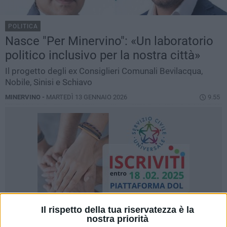
POLITICA
Nasce "Per Minervino": «Un laboratorio
politico inclusivo per la nostra città»
Il progetto degli ex Consiglieri Comunali Bevilacqua,
Nobile, Sinisi e Schiavo
MINERVINO -
MARTEDÌ 13 GENNAIO 2026
9.55
Il rispetto della tua riservatezza è la
nostra priorità