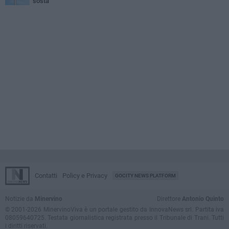
sosta
Contatti
Policy e Privacy
GOCITY NEWS PLATFORM
Notizie da
Minervino
Direttore
Antonio Quinto
© 2001-2026 MinervinoViva è un portale gestito da InnovaNews srl. Partita iva
08059640725. Testata giornalistica registrata presso il Tribunale di Trani. Tutti
i diritti riservati.