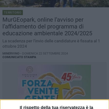
TERRITORIO
MurGEopark, online l’avviso per
l’affidamento del programma di
educazione ambientale 2024/2025
La scadenza per l'invio delle candidature è fissata al 1
ottobre 2024
MINERVINO -
DOMENICA 22 SETTEMBRE 2024
COMUNICATO STAMPA
Il rispetto della tua riservatezza è la