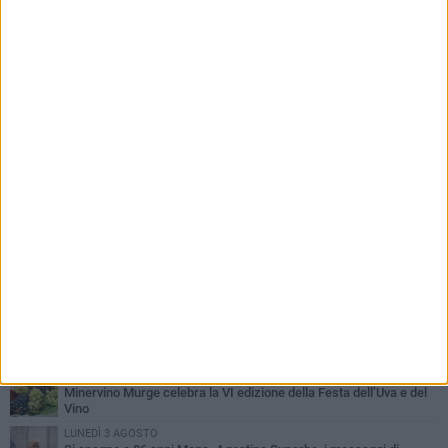
PIÙ LETTI QUESTA SETTIMANA
MARTEDÌ 4 AGOSTO
Minervino saluta mons. Agostino Superbo: celebrati i funerali -
FOTO
MERCOLEDÌ 5 AGOSTO
Minervino Murge celebra la VI edizione della Festa dell’Uva e del
Vino
LUNEDÌ 3 AGOSTO