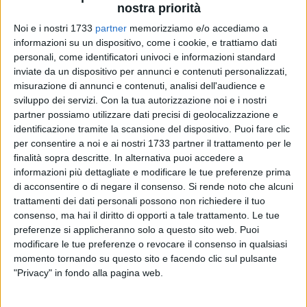
nostra priorità
Noi e i nostri 1733
partner
memorizziamo e/o accediamo a
informazioni su un dispositivo, come i cookie, e trattiamo dati
personali, come identificatori univoci e informazioni standard
inviate da un dispositivo per annunci e contenuti personalizzati,
misurazione di annunci e contenuti, analisi dell'audience e
sviluppo dei servizi.
Con la tua autorizzazione noi e i nostri
partner possiamo utilizzare dati precisi di geolocalizzazione e
L'Ente Parco Nazionale dell'Alta Murgia ha pubblicato
identificazione tramite la scansione del dispositivo. Puoi fare clic
per consentire a noi e ai nostri 1733 partner il trattamento per le
l'avviso per l'affidamento del
Programma di Educazione
finalità sopra descritte. In alternativa puoi accedere a
Ambientale 2024/2025
, parte integrante delle iniziative
informazioni più dettagliate e modificare le tue preferenze prima
promosse da
MurGEopark - Geoparco Mondiale UNESCO
.
di acconsentire o di negare il consenso.
Si rende noto che alcuni
L'iniziativa si inserisce in un contesto di grande rilevanza per
trattamenti dei dati personali possono non richiedere il tuo
la valorizzazione del territorio murgiano, con un focus
consenso, ma hai il diritto di opporti a tale trattamento. Le tue
particolare sui temi della biodiversità, geodiversità e
preferenze si applicheranno solo a questo sito web. Puoi
cambiamento climatico.
modificare le tue preferenze o revocare il consenso in qualsiasi
momento tornando su questo sito e facendo clic sul pulsante
"Privacy" in fondo alla pagina web.
Il tema centrale, "Paesaggi in evoluzione – La Murgia tra
biodiversità, geodiversità e cambiamento climatico", mira a