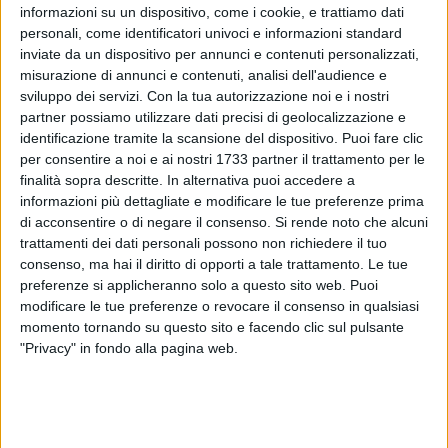
informazioni su un dispositivo, come i cookie, e trattiamo dati
personali, come identificatori univoci e informazioni standard
inviate da un dispositivo per annunci e contenuti personalizzati,
misurazione di annunci e contenuti, analisi dell'audience e
sviluppo dei servizi.
Con la tua autorizzazione noi e i nostri
partner possiamo utilizzare dati precisi di geolocalizzazione e
identificazione tramite la scansione del dispositivo. Puoi fare clic
per consentire a noi e ai nostri 1733 partner il trattamento per le
Il prossimo 12 luglio, la suggestiva cornice della Villa Faro a
finalità sopra descritte. In alternativa puoi accedere a
Minervino Murge diventerà il palcoscenico di una serata
informazioni più dettagliate e modificare le tue preferenze prima
all'insegna della convivialità, del divertimento e, soprattutto,
di acconsentire o di negare il consenso.
Si rende noto che alcuni
dell'eccellenza gastronomica pugliese: la Sagra del
trattamenti dei dati personali possono non richiedere il tuo
Panzerotto.
consenso, ma hai il diritto di opporti a tale trattamento. Le tue
preferenze si applicheranno solo a questo sito web. Puoi
modificare le tue preferenze o revocare il consenso in qualsiasi
L'evento, patrocinato dal Comune Di Minervino Murge e
momento tornando su questo sito e facendo clic sul pulsante
organizzato dall'Associazione "Volontari Per Minervino" in
"Privacy" in fondo alla pagina web.
collaborazione con le Associazioni "A.s.d. Dance Studio
Damiano" E "Comunità E Disabile", si propone come un
viaggio sensoriale tra le tradizioni culinarie locali:
protagonisti assoluti della serata saranno, infatti, i