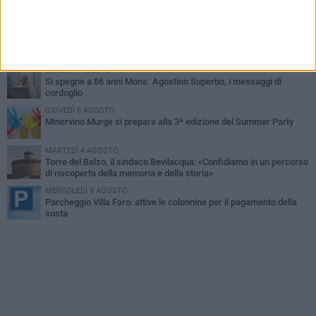
Minervino saluta mons. Agostino Superbo: celebrati i funerali -
FOTO
MERCOLEDÌ 5 AGOSTO
Minervino Murge celebra la VI edizione della Festa dell’Uva e del
Vino
LUNEDÌ 3 AGOSTO
Si spegne a 86 anni Mons. Agostino Superbo, i messaggi di
cordoglio
GIOVEDÌ 6 AGOSTO
Minervino Murge si prepara alla 3ª edizione del Summer Party
MARTEDÌ 4 AGOSTO
Torre del Balzo, il sindaco Bevilacqua: «Confidiamo in un percorso
di riscoperta della memoria e della storia»
MERCOLEDÌ 5 AGOSTO
Parcheggio Villa Faro: attive le colonnine per il pagamento della
sosta