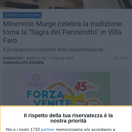
EVENTI E CULTURA
Minervino Murge celebra la tradizione:
torna la "Sagra del Panzerotto" in Villa
Faro
Il programma completo della manifestazione
MINERVINO -
MERCOLEDÌ 1 LUGLIO 2026
10.51
COMUNICATO STAMPA
Il rispetto della tua riservatezza è la
nostra priorità
Noi e i nostri 1733
partner
memorizziamo e/o accediamo a