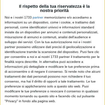
Il rispetto della tua riservatezza è la
nostra priorità
Noi e i nostri 1733
partner
memorizziamo e/o accediamo a
informazioni su un dispositivo, come i cookie, e trattiamo dati
2
personali, come identificatori univoci e informazioni standard
inviate da un dispositivo per annunci e contenuti personalizzati,
misurazione di annunci e contenuti, analisi dell'audience e
sviluppo dei servizi.
Con la tua autorizzazione noi e i nostri
Oggi, in occasione della Giornata dell'Unità Nazionale e delle
partner possiamo utilizzare dati precisi di geolocalizzazione e
Forze Armate, abbiamo onorato la memoria dei Caduti di
identificazione tramite la scansione del dispositivo. Puoi fare clic
tutte le guerre con una cerimonia solenne. La sindaca Maria
per consentire a noi e ai nostri 1733 partner il trattamento per le
Laura Mancini, rivolgendosi agli studenti, ha sottolineato
finalità sopra descritte. In alternativa puoi accedere a
l'importanza dei diritti che oggi diamo per acquisiti,
informazioni più dettagliate e modificare le tue preferenze prima
ricordando i sacrifici di quei giovani del 1899, che
di acconsentire o di negare il consenso.
Si rende noto che alcuni
combatterono tra le trincee patendo fame e freddo per
trattamenti dei dati personali possono non richiedere il tuo
consenso, ma hai il diritto di opporti a tale trattamento. Le tue
difendere la nostra patria.
preferenze si applicheranno solo a questo sito web. Puoi
modificare le tue preferenze o revocare il consenso in qualsiasi
Un invito alla riflessione per i più piccoli: la pace non è
momento tornando su questo sito e facendo clic sul pulsante
scontata. In un mondo ancora segnato dai conflitti, dal
"Privacy" in fondo alla pagina web.
Medio Oriente fino al cuore dell'Europa, la prima educazione