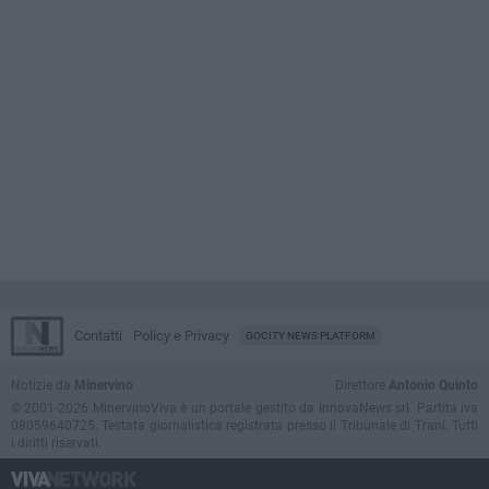
Contatti
Policy e Privacy
GOCITY NEWS PLATFORM
Notizie da
Minervino
Direttore
Antonio Quinto
© 2001-2026 MinervinoViva è un portale gestito da InnovaNews srl. Partita iva
08059640725. Testata giornalistica registrata presso il Tribunale di Trani. Tutti
i diritti riservati.