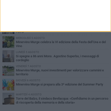
PIÙ LETTI QUESTA SETTIMANA
MARTEDÌ 4 AGOSTO
Minervino saluta mons. Agostino Superbo: celebrati i funerali -
FOTO
MERCOLEDÌ 5 AGOSTO
Minervino Murge celebra la VI edizione della Festa dell’Uva e del
Vino
LUNEDÌ 3 AGOSTO
Si spegne a 86 anni Mons. Agostino Superbo, i messaggi di
cordoglio
VENERDÌ 7 AGOSTO
Minervino Murge, nuovi investimenti per valorizzare cammini e
territorio
GIOVEDÌ 6 AGOSTO
Minervino Murge si prepara alla 3ª edizione del Summer Party
MARTEDÌ 4 AGOSTO
Torre del Balzo, il sindaco Bevilacqua: «Confidiamo in un percorso
di riscoperta della memoria e della storia»