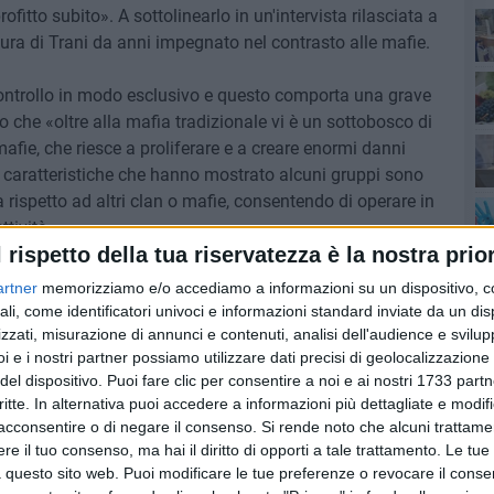
ofitto subito». A sottolinearlo in un'intervista rilasciata a
cura di Trani da anni impegnato nel contrasto alle mafie.
controllo in modo esclusivo e questo comporta una grave
che «oltre alla mafia tradizionale vi è un sottobosco di
afie, che riesce a proliferare e a creare enormi danni
e caratteristiche che hanno mostrato alcuni gruppi sono
a rispetto ad altri clan o mafie, consentendo di operare in
ttività».
l rispetto della tua riservatezza è la nostra prior
e modalità seguite per la commissione di delitti: la
artner
memorizziamo e/o accediamo a informazioni su un dispositivo, c
di lupare bianche. «A livello regionale il numero dei casi
ali, come identificatori univoci e informazioni standard inviate da un di
del
orzione spicca rispetto ad altri luoghi. È fuori discussione
zzati, misurazione di annunci e contenuti, analisi dell'audience e svilupp
i e i nostri partner possiamo utilizzare dati precisi di geolocalizzazione 
 stata importata dalla ndrangheta» ha chiarito.
del dispositivo. Puoi fare clic per consentire a noi e ai nostri 1733 partn
critte. In alternativa puoi accedere a informazioni più dettagliate e modif
ato molto importante: è risaputo che nel nostro territorio vi
acconsentire o di negare il consenso.
Si rende noto che alcuni trattamen
o che le mafie anche più risalenti abbiano avuto stretti
e il tuo consenso, ma hai il diritto di opporti a tale trattamento. Le tue
a camorra campana. È assai facile che vi sia stato un
 questo sito web. Puoi modificare le tue preferenze o revocare il conse
oni e tradizioni in questo senso» ha concluso.