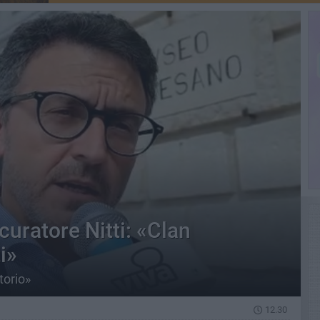
ocuratore Nitti: «Clan
i»
torio»
12.30