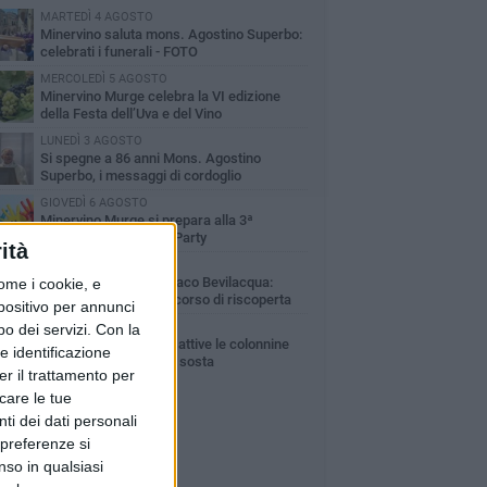
MARTEDÌ 4 AGOSTO
Minervino saluta mons. Agostino Superbo:
celebrati i funerali - FOTO
MERCOLEDÌ 5 AGOSTO
Minervino Murge celebra la VI edizione
della Festa dell’Uva e del Vino
LUNEDÌ 3 AGOSTO
Si spegne a 86 anni Mons. Agostino
Superbo, i messaggi di cordoglio
GIOVEDÌ 6 AGOSTO
Minervino Murge si prepara alla 3ª
edizione del Summer Party
ità
MARTEDÌ 4 AGOSTO
Torre del Balzo, il sindaco Bevilacqua:
ome i cookie, e
«Confidiamo in un percorso di riscoperta
spositivo per annunci
la memoria e della storia»
MERCOLEDÌ 5 AGOSTO
o dei servizi.
Con la
Parcheggio Villa Faro: attive le colonnine
e identificazione
per il pagamento della sosta
er il trattamento per
icare le tue
ti dei dati personali
 preferenze si
nso in qualsiasi