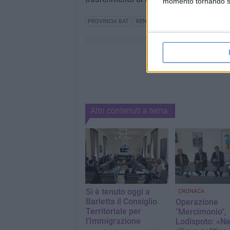
momento tornando su 
PROVINCIA BAT
RENATO NITTI
Altri contenuti a tema
Si è tenuto oggi a
CRONACA
Barletta il Consiglio
Operazione
Territoriale per
"Mercimonio",
l’Immigrazione
Lodispoto: «N