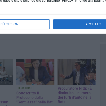
questo sito e facendo clic sul pulsante "Privacy" in fondo alla pagina
PIÙ OPZIONI
ACCETTO
Procuratore Nitti: «È
TERRITORIO
diminuito il numero
Sottoscritto il
dei furti d'auto nella
Protocollo della
Bat»
essun
"Gentilezza" nella Bat