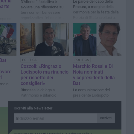
 per la
Le parole del capo della
D'Alterio: "L'obiettivo è
parte
Procura, a margine della
avviare una riflessione su
cerimonia per la festa della
temi come il benessere
Polizia di Stato svoltasi a
organizzativo, l'etica e la
mpa del
Trani
legalità"
at
 Bat
POLITICA
POLITICA
Cozzoli: «Ringrazio
Marchio Rossi e Di
avore
Lodispoto ma rinuncio
Noia nominati
i
per rispetto dei
vicepresidenti della
consiglieri»
Bat
ncini
Rimessa la delega a
La comunicazione del
Patrimonio e Bilancio
presidente Lodispoto
Iscriviti alla Newsletter
Iscriviti