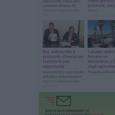
rilievo politico
Approfondito il tema delle
provincia, noi 
condizioni abitative dei
lesa»
lavoratori stagionali nella
Bat
La conferenza sta
presidente della B
Bat, sottoscritto il
I sindaci della
protocollo d'intesa per
firmano un
favorire le pari
documento a f
opportunità
degli agricoltor
Il documento è stato firmato
Presente anche Ma
dall'ufficio della consigliera
di parità e dall'Ispettorato
del lavoro
RICEVI AGGIORNAMENTI E