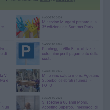
Iscrivendoti accetti i
termini
e la
privacy policy
6 AGOSTO 2026
Minervino Murge si prepara alla
are
3ª edizione del Summer Party
5 AGOSTO 2026
tivo a
Parcheggio Villa Faro: attive le
io di
colonnine per il pagamento della
sosta
4 AGOSTO 2026
la VI
Minervino saluta mons. Agostino
Uva e
Superbo: celebrati i funerali -
FOTO
3 AGOSTO 2026
o
Si spegne a 86 anni Mons.
in un
Agostino Superbo, i messaggi di