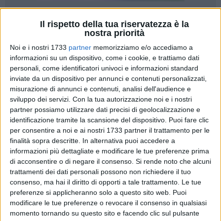
3
Il rispetto della tua riservatezza è la
nostra priorità
Noi e i nostri 1733
partner
memorizziamo e/o accediamo a
informazioni su un dispositivo, come i cookie, e trattiamo dati
Dopo anni è realtà: il Consiglio Regionale della Puglia ha
personali, come identificatori univoci e informazioni standard
approvato la legge sui diritti Lgbtq+ e contro la violenza di
inviate da un dispositivo per annunci e contenuti personalizzati,
genere. La maggioranza a supporto di Michele Emiliano è
misurazione di annunci e contenuti, analisi dell'audience e
riuscita ad evitare i 321 emendamenti presentati dal
sviluppo dei servizi.
Con la tua autorizzazione noi e i nostri
centrodestra, approvando con una maggioranza di 27 voti il
partner possiamo utilizzare dati precisi di geolocalizzazione e
subemendamento sostitutivo dell'intera legge.
identificazione tramite la scansione del dispositivo. Puoi fare clic
per consentire a noi e ai nostri 1733 partner il trattamento per le
finalità sopra descritte. In alternativa puoi accedere a
«Già nel 2016 avevamo avviato l'iter, come preciso impegno
informazioni più dettagliate e modificare le tue preferenze prima
del nostro programma. Ci è voluto tempo e oggi il Consiglio
di acconsentire o di negare il consenso.
Si rende noto che alcuni
regionale ha costruito un consenso ampio dentro la
trattamenti dei dati personali possono non richiedere il tuo
maggioranza, mantenendo un impegno preso con la
consenso, ma hai il diritto di opporti a tale trattamento. Le tue
comunità pugliese - ha dichiarato il presidente Michele
preferenze si applicheranno solo a questo sito web. Puoi
Emiliano -. Un bel passo in avanti verso la Puglia dei diritti di
modificare le tue preferenze o revocare il consenso in qualsiasi
momento tornando su questo sito e facendo clic sul pulsante
tutte e tutti, per le pari opportunità, contro discriminazioni e