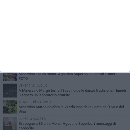
PIÙ LETTI QUESTA SETTIMANA
MARTEDÌ 4 AGOSTO
Minervino saluta mons. Agostino Superbo: celebrati i funerali -
FOTO
VENERDÌ 31 LUGLIO
A Minervino Murge torna il fascino delle danze tradizionali: lunedì
3 agosto un laboratorio gratuito
MERCOLEDÌ 5 AGOSTO
Minervino Murge celebra la VI edizione della Festa dell’Uva e del
Vino
LUNEDÌ 3 AGOSTO
Si spegne a 86 anni Mons. Agostino Superbo, i messaggi di
cordoglio