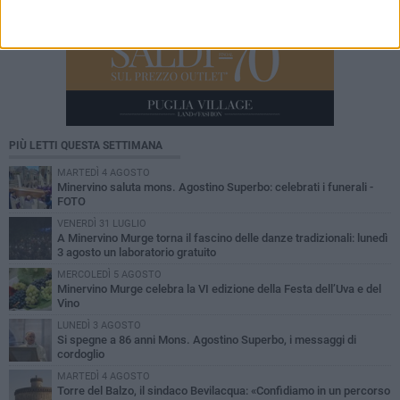
PIÙ LETTI QUESTA SETTIMANA
MARTEDÌ 4 AGOSTO
Minervino saluta mons. Agostino Superbo: celebrati i funerali -
FOTO
VENERDÌ 31 LUGLIO
A Minervino Murge torna il fascino delle danze tradizionali: lunedì
3 agosto un laboratorio gratuito
MERCOLEDÌ 5 AGOSTO
Minervino Murge celebra la VI edizione della Festa dell’Uva e del
Vino
LUNEDÌ 3 AGOSTO
Si spegne a 86 anni Mons. Agostino Superbo, i messaggi di
cordoglio
MARTEDÌ 4 AGOSTO
Torre del Balzo, il sindaco Bevilacqua: «Confidiamo in un percorso