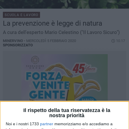
SCUOLA E LAVORO
La prevenzione è legge di natura
A cura dell'esperto Mario Celestino ("Il Lavoro Sicuro")
MINERVINO -
MERCOLEDÌ 5 FEBBRAIO 2020
10.17
SPONSORIZZATO
Il rispetto della tua riservatezza è la
nostra priorità
Noi e i nostri 1733
partner
memorizziamo e/o accediamo a