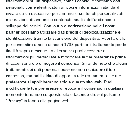
informazioni su un dispositivo, come i cookie, e trattiamo dati
personali, come identificatori univoci e informazioni standard
6
A cura di
inviate da un dispositivo per annunci e contenuti personalizzati,
MARIO CELESTINO
misurazione di annunci e contenuti, analisi dell'audience e
Durante le giornate lavorative vi sono delle pause che
sviluppo dei servizi.
Con la tua autorizzazione noi e i nostri
partner possiamo utilizzare dati precisi di geolocalizzazione e
intercorrono tra sopralluoghi da un'azienda all'altra.
identificazione tramite la scansione del dispositivo. Puoi fare clic
per consentire a noi e ai nostri 1733 partner il trattamento per le
Recentemente, ho ascoltato per radio una trasmissione
finalità sopra descritte. In alternativa puoi accedere a
sull'archeologia che mi ha indotto tanta curiosità. Il tema era
informazioni più dettagliate e modificare le tue preferenze prima
quello delle scoperte archeologiche, talchè mi sono
di acconsentire o di negare il consenso.
Si rende noto che alcuni
imbattuto in Otzi, "la mummia venuta dal freddo". Si tratta di
trattamenti dei dati personali possono non richiedere il tuo
una mummia risalente a 5000 anni fa e perfettamente
consenso, ma hai il diritto di opporti a tale trattamento. Le tue
preferenze si applicheranno solo a questo sito web. Puoi
conservata nel ghiacciaio. Al suo fianco sono stati ritrovati
modificare le tue preferenze o revocare il consenso in qualsiasi
tanti arnesi ed una striscia di cuoio con parti di fungo dalle
momento tornando su questo sito e facendo clic sul pulsante
proprietà antiemorragiche e, forse antibiotiche.
"Privacy" in fondo alla pagina web.
Deduttivamente, declinava la trasmissione, l'esperienza
aveva indotto Otzi ad usare la striscia di pelle e il fungo
quale efficace metodo per curare le ferite. E così tutelarsi.