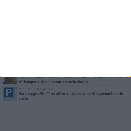
MARTEDÌ 4 AGOSTO
Minervino saluta mons. Agostino Superbo: celebrati i funerali -
FOTO
VENERDÌ 31 LUGLIO
A Minervino Murge torna il fascino delle danze tradizionali: lunedì
3 agosto un laboratorio gratuito
MERCOLEDÌ 5 AGOSTO
Minervino Murge celebra la VI edizione della Festa dell’Uva e del
Vino
LUNEDÌ 3 AGOSTO
Si spegne a 86 anni Mons. Agostino Superbo, i messaggi di
cordoglio
MARTEDÌ 4 AGOSTO
Torre del Balzo, il sindaco Bevilacqua: «Confidiamo in un percorso
di riscoperta della memoria e della storia»
MERCOLEDÌ 5 AGOSTO
Parcheggio Villa Faro: attive le colonnine per il pagamento della
sosta