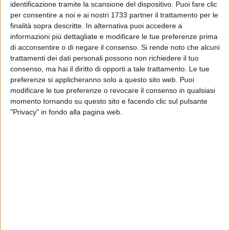
identificazione tramite la scansione del dispositivo. Puoi fare clic
per consentire a noi e ai nostri 1733 partner il trattamento per le
finalità sopra descritte. In alternativa puoi accedere a
informazioni più dettagliate e modificare le tue preferenze prima
di acconsentire o di negare il consenso.
Si rende noto che alcuni
trattamenti dei dati personali possono non richiedere il tuo
consenso, ma hai il diritto di opporti a tale trattamento. Le tue
preferenze si applicheranno solo a questo sito web. Puoi
modificare le tue preferenze o revocare il consenso in qualsiasi
momento tornando su questo sito e facendo clic sul pulsante
Il Comune di Minervino Murge invita associazioni, comitati,
"Privacy" in fondo alla pagina web.
enti, parrocchie, scuole, società sportive, imprese e cittadini a
partecipare alla costruzione del calendario degli eventi estivi
2026.
L'obiettivo è creare un programma unico e condiviso di
iniziative da realizzare nel periodo compreso tra il 20 giugno
e il 1° settembre 2026, valorizzando cultura, musica, teatro,
sport, tradizioni, enogastronomia e il territorio di Minervino
Murge.