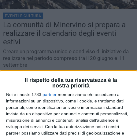
EVENTI E CULTURA
La comunità di Minervino si prepara a
realizzare il calendario degli eventi
estivi
Creare un programma unico e condiviso di iniziative da
realizzare nel periodo compreso tra il 20 giugno e il 1
settembre
MINERVINO -
VENERDÌ 29 MAGGIO 2026
15.31
COMUNICATO STAMPA
Il rispetto della tua riservatezza è la
nostra priorità
Noi e i nostri 1733
partner
memorizziamo e/o accediamo a
informazioni su un dispositivo, come i cookie, e trattiamo dati
personali, come identificatori univoci e informazioni standard
inviate da un dispositivo per annunci e contenuti personalizzati,
misurazione di annunci e contenuti, analisi dell'audience e
sviluppo dei servizi.
Con la tua autorizzazione noi e i nostri
partner possiamo utilizzare dati precisi di geolocalizzazione e