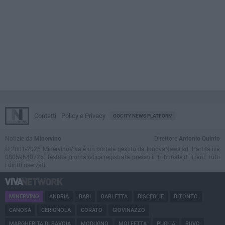
Contatti
Policy e Privacy
GOCITY NEWS PLATFORM
Notizie da
Minervino
Direttore
Antonio Quinto
© 2001-2026 MinervinoViva è un portale gestito da InnovaNews srl. Partita iva
08059640725. Testata giornalistica registrata presso il Tribunale di Trani. Tutti
i diritti riservati.
MINERVINO
ANDRIA
BARI
BARLETTA
BISCEGLIE
BITONTO
CANOSA
CERIGNOLA
CORATO
GIOVINAZZO
MARGHERITA DI SAVOIA
MODUGNO
MOLFETTA
PUGLIA
RUVO