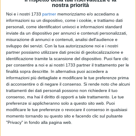
nostra priorità
Noi e i nostri 1733
partner
memorizziamo e/o accediamo a
informazioni su un dispositivo, come i cookie, e trattiamo dati
33
personali, come identificatori univoci e informazioni standard
inviate da un dispositivo per annunci e contenuti personalizzati,
misurazione di annunci e contenuti, analisi dell'audience e
Un incarico di prestigio per il Generale di Corpo d'Armata
sviluppo dei servizi.
Con la tua autorizzazione noi e i nostri
partner possiamo utilizzare dati precisi di geolocalizzazione e
della Guardia di Finanza Vito Augelli che assumerà il
identificazione tramite la scansione del dispositivo. Puoi fare clic
Comando Interregionale dell'Italia Meridionale di Napoli, a
per consentire a noi e ai nostri 1733 partner il trattamento per le
partire dal prossimo 25 luglio 2023. Lascia il Comando
finalità sopra descritte. In alternativa puoi accedere a
Generale delle Fiamme Gialle di Roma, dove è stato
informazioni più dettagliate e modificare le tue preferenze prima
Presidente della Commissione Permanente di avanzamento.
di acconsentire o di negare il consenso.
Si rende noto che alcuni
Ha iniziato la carriera militare nel 1979 frequentando la
trattamenti dei dati personali possono non richiedere il tuo
Scuola Militare "Nunziatella" di Napoli. Nell'ottobre 1982 è
consenso, ma hai il diritto di opporti a tale trattamento. Le tue
preferenze si applicheranno solo a questo sito web. Puoi
stato ammesso all'Accademia della Guardia di Finanza.
modificare le tue preferenze o revocare il consenso in qualsiasi
momento tornando su questo sito e facendo clic sul pulsante
Nel 1984, nominato sottotenente ha iniziato la sua carriera
"Privacy" in fondo alla pagina web.
operativa presso il Nucleo di Polizia Tributaria di Ancona.
Poi, ha comandato la Compagnia di Gaggiolo in provincia di