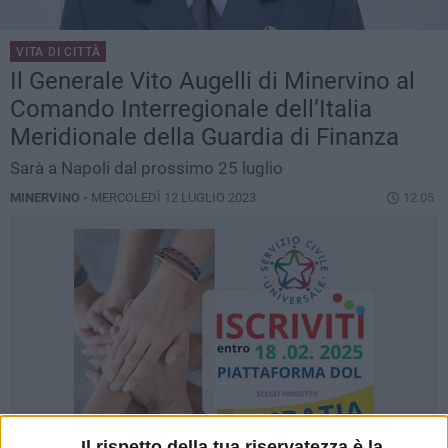
VITA DI CITTÀ
Il Generale Vito Augelli di Minervino al
Comando Interregionale dell’Italia
Meridionale della Guardia di Finanza
Sarà a Napoli dal prossimo 25 luglio
MINERVINO -
MERCOLEDÌ 12 LUGLIO 2023
12.05
Il rispetto della tua riservatezza è la