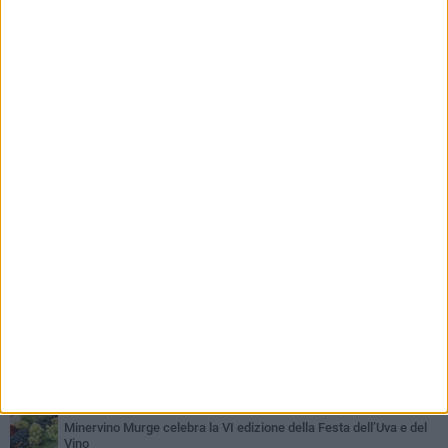
PIÙ LETTI QUESTA SETTIMANA
MARTEDÌ 4 AGOSTO
Minervino saluta mons. Agostino Superbo: celebrati i funerali -
FOTO
MERCOLEDÌ 5 AGOSTO
Minervino Murge celebra la VI edizione della Festa dell’Uva e del
Vino