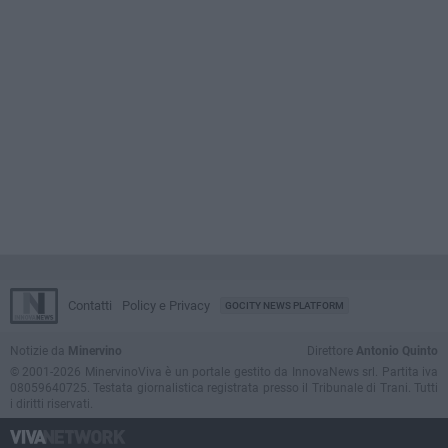
Contatti
Policy e Privacy
GOCITY NEWS PLATFORM
Notizie da
Minervino
Direttore
Antonio Quinto
© 2001-2026 MinervinoViva è un portale gestito da InnovaNews srl. Partita iva
08059640725. Testata giornalistica registrata presso il Tribunale di Trani. Tutti
i diritti riservati.