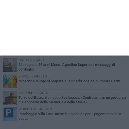
PIÙ LETTI QUESTA SETTIMANA
MARTEDÌ 4 AGOSTO
Minervino saluta mons. Agostino Superbo: celebrati i funerali -
FOTO
MERCOLEDÌ 5 AGOSTO
Minervino Murge celebra la VI edizione della Festa dell’Uva e del
Vino
LUNEDÌ 3 AGOSTO
Si spegne a 86 anni Mons. Agostino Superbo, i messaggi di
cordoglio
GIOVEDÌ 6 AGOSTO
Minervino Murge si prepara alla 3ª edizione del Summer Party
MARTEDÌ 4 AGOSTO
Torre del Balzo, il sindaco Bevilacqua: «Confidiamo in un percorso
di riscoperta della memoria e della storia»
MERCOLEDÌ 5 AGOSTO
Parcheggio Villa Faro: attive le colonnine per il pagamento della
sosta