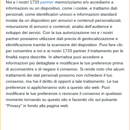
Noi e i nostri 1733
partner
memorizziamo e/o accediamo a
informazioni su un dispositivo, come i cookie, e trattiamo dati
personali, come identificatori univoci e informazioni standard
13
inviate da un dispositivo per annunci e contenuti personalizzati,
A cura di
ARIANNA RIONTINO
misurazione di annunci e contenuti, analisi dell'audience e
sviluppo dei servizi.
Con la tua autorizzazione noi e i nostri
partner possiamo utilizzare dati precisi di geolocalizzazione e
identificazione tramite la scansione del dispositivo. Puoi fare clic
I volontari della
Lav, Libera associazione di volontariato,
si
per consentire a noi e ai nostri 1733 partner il trattamento per le
dedicano da sempre alla
cura di varie zone di Minervino
finalità sopra descritte. In alternativa puoi accedere a
Murge
particolarmente rilevanti dal punto di vista turistico,
informazioni più dettagliate e modificare le tue preferenze prima
naturalistico e paesaggistico. Tra queste c'è sicuramente
il
di acconsentire o di negare il consenso.
Si rende noto che alcuni
sentiero di Lama Matitani,
che viene regolarmente ripulito
trattamenti dei dati personali possono non richiedere il tuo
consenso, ma hai il diritto di opporti a tale trattamento. Le tue
grazie alla rimozione dei rifiuti, della vegetazione spontanea
preferenze si applicheranno solo a questo sito web. Puoi
e delle deiezioni canine.
modificare le tue preferenze o revocare il consenso in qualsiasi
momento tornando su questo sito e facendo clic sul pulsante
«
I volontari Lav si occupano periodicamente di ripulire il
"Privacy" in fondo alla pagina web.
sentiero di Lama Matitani, rimuovendo non solo i rifiuti ma
anche l'erba e la vegetazione spontanea, soprattutto in
questo periodo in cui c'è una maggiore fioritura. Uno dei