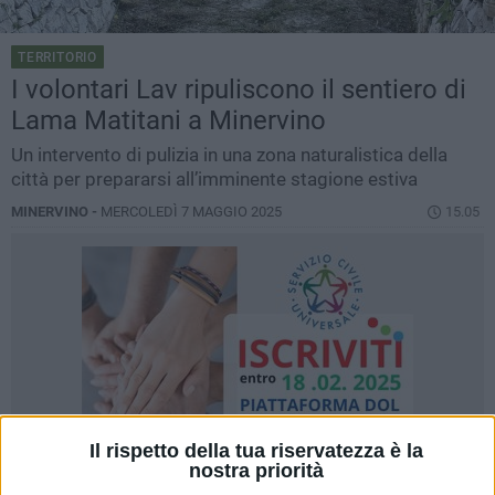
TERRITORIO
I volontari Lav ripuliscono il sentiero di
Lama Matitani a Minervino
Un intervento di pulizia in una zona naturalistica della
città per prepararsi all’imminente stagione estiva
MINERVINO -
MERCOLEDÌ 7 MAGGIO 2025
15.05
Il rispetto della tua riservatezza è la
nostra priorità