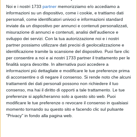
Noi e i nostri 1733
partner
memorizziamo e/o accediamo a
informazioni su un dispositivo, come i cookie, e trattiamo dati
personali, come identificatori univoci e informazioni standard
4
inviate da un dispositivo per annunci e contenuti personalizzati,
misurazione di annunci e contenuti, analisi dell'audience e
sviluppo dei servizi.
Con la tua autorizzazione noi e i nostri
partner possiamo utilizzare dati precisi di geolocalizzazione e
La sindaca Lalla Mancini, nel formulare il suo augurio alle
identificazione tramite la scansione del dispositivo. Puoi fare clic
donne nella Giornata Internazionale della Donna, pone
per consentire a noi e ai nostri 1733 partner il trattamento per le
l'accento sulla presenza femminile in politica e a capo delle
finalità sopra descritte. In alternativa puoi accedere a
istituzioni e sull'importanza della sensibilizzazione delle
informazioni più dettagliate e modificare le tue preferenze prima
nuove generazioni contro stereotipi e pregiudizi.
di acconsentire o di negare il consenso.
Si rende noto che alcuni
trattamenti dei dati personali possono non richiedere il tuo
consenso, ma hai il diritto di opporti a tale trattamento. Le tue
«Ringrazio i miei concittadini e concittadine per aver creduto
preferenze si applicheranno solo a questo sito web. Puoi
in una donna, affidandole per la prima volta, l'onore e la
modificare le tue preferenze o revocare il consenso in qualsiasi
responsabilità di amministrare la nostra comunità
momento tornando su questo sito e facendo clic sul pulsante
minervinese.
"Privacy" in fondo alla pagina web.
Anche la Giunta Comunale è costituita in maggioranza da
donne. Ringraziamo i nostri consiglieri e assessori di