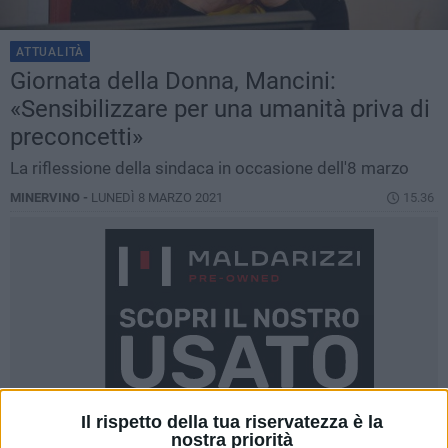
ATTUALITÀ
Giornata della Donna, Mancini:
«Sensibilizzare per una umanità priva di
preconcetti»
La riflessione della sindaca in occasione dell'8 marzo
MINERVINO -
LUNEDÌ 8 MARZO 2021
15.36
Il rispetto della tua riservatezza è la
nostra priorità