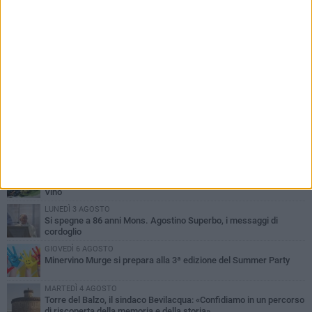
PIÙ LETTI QUESTA SETTIMANA
MARTEDÌ 4 AGOSTO
Minervino saluta mons. Agostino Superbo: celebrati i funerali -
FOTO
MERCOLEDÌ 5 AGOSTO
Minervino Murge celebra la VI edizione della Festa dell’Uva e del
Vino
LUNEDÌ 3 AGOSTO
Si spegne a 86 anni Mons. Agostino Superbo, i messaggi di
cordoglio
GIOVEDÌ 6 AGOSTO
Minervino Murge si prepara alla 3ª edizione del Summer Party
MARTEDÌ 4 AGOSTO
Torre del Balzo, il sindaco Bevilacqua: «Confidiamo in un percorso
di riscoperta della memoria e della storia»