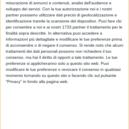
misurazione di annunci e contenuti, analisi dell'audience e
sviluppo dei servizi.
Con la tua autorizzazione noi e i nostri
partner possiamo utilizzare dati precisi di geolocalizzazione e
identificazione tramite la scansione del dispositivo. Puoi fare clic
per consentire a noi e ai nostri 1733 partner il trattamento per le
finalità sopra descritte. In alternativa puoi accedere a
Un piano architettato al dettaglio, quello che nella notte tra
informazioni più dettagliate e modificare le tue preferenze prima
domenica e lunedì è stato attuato da alcuni malfattori, che
di acconsentire o di negare il consenso.
Si rende noto che alcuni
hanno derubato una tabaccheria all'inizio di Corso Matteotti.
trattamenti dei dati personali possono non richiedere il tuo
I malviventi si sono intrufolati furtivamente, accedendo da
consenso, ma hai il diritto di opporti a tale trattamento. Le tue
un balcone che si affaccia su Via Spineto, in un'abitazione
preferenze si applicheranno solo a questo sito web. Puoi
adiacente alla tabaccheria, creando successivamente una
modificare le tue preferenze o revocare il consenso in qualsiasi
momento tornando su questo sito e facendo clic sul pulsante
spaccatura tra le pareti dei due immobili, e accedendo
"Privacy" in fondo alla pagina web.
facilmente all'interno della tabaccheria.
La refurtiva comprende molte serie di Gratta & Vinci, alcune
stecche di sigarette e il denaro che era custodito in cassa.
Nel vicinato, anche se poco abitato, nessuno ha visto o
sentito nulla nonostante la crepa tra le pareti dei due edifici
sia stata aperta usando martellate.
Il proprietario della tabaccheria, dopo aver fatto la conta dei