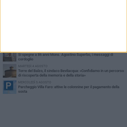
MARTEDÌ 4 AGOSTO
Minervino saluta mons. Agostino Superbo: celebrati i funerali -
FOTO
VENERDÌ 31 LUGLIO
A Minervino Murge torna il fascino delle danze tradizionali: lunedì
3 agosto un laboratorio gratuito
MERCOLEDÌ 5 AGOSTO
Minervino Murge celebra la VI edizione della Festa dell’Uva e del
Vino
LUNEDÌ 3 AGOSTO
Si spegne a 86 anni Mons. Agostino Superbo, i messaggi di
cordoglio
MARTEDÌ 4 AGOSTO
Torre del Balzo, il sindaco Bevilacqua: «Confidiamo in un percorso
di riscoperta della memoria e della storia»
MERCOLEDÌ 5 AGOSTO
Parcheggio Villa Faro: attive le colonnine per il pagamento della
sosta