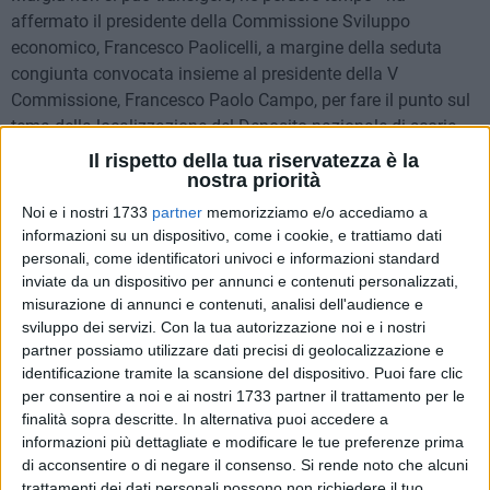
affermato il presidente della Commissione Sviluppo
economico, Francesco Paolicelli, a margine della seduta
congiunta convocata insieme al presidente della V
Commissione, Francesco Paolo Campo, per fare il punto sul
tema della localizzazione del Deposito nazionale di scorie
radioattive in cinque siti pugliesi, a ridosso dei comuni di
Il rispetto della tua riservatezza è la
Gravina, Altamura e Laterza.
nostra priorità
Noi e i nostri 1733
partner
memorizziamo e/o accediamo a
Nel corso dell'assemblea è intervenuta, su richiesta anche
informazioni su un dispositivo, come i cookie, e trattiamo dati
dei capigruppo di maggioranza Caracciolo, Lopane, Stellato
personali, come identificatori univoci e informazioni standard
inviate da un dispositivo per annunci e contenuti personalizzati,
e il presidente Campo, l'assessora all'Ambiente, Anna Grazia
misurazione di annunci e contenuti, analisi dell'audience e
Maraschio, per chiarire la situazione dopo aver già espresso
sviluppo dei servizi.
Con la tua autorizzazione noi e i nostri
in Giunta parere contrario alla costituzione del deposito.
partner possiamo utilizzare dati precisi di geolocalizzazione e
identificazione tramite la scansione del dispositivo. Puoi fare clic
"Ringrazio l'assessore Maraschio, - dichiara Paolicelli - che
per consentire a noi e ai nostri 1733 partner il trattamento per le
ha garantito il proseguo di un lavoro comune con la Regione
finalità sopra descritte. In alternativa puoi accedere a
Basilicata, nonché ora anche con il Parco dell'Alta Murgia
informazioni più dettagliate e modificare le tue preferenze prima
di acconsentire o di negare il consenso.
Si rende noto che alcuni
come da me richiesto, al fine di concordare una strategia
trattamenti dei dati personali possono non richiedere il tuo