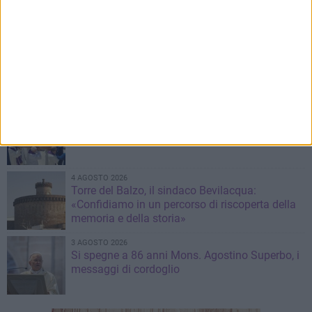
pagamento della sosta
5 AGOSTO 2026
Minervino Murge celebra la VI edizione della
Festa dell’Uva e del Vino
4 AGOSTO 2026
Minervino saluta mons. Agostino Superbo:
celebrati i funerali - FOTO
4 AGOSTO 2026
Torre del Balzo, il sindaco Bevilacqua:
«Confidiamo in un percorso di riscoperta della
memoria e della storia»
3 AGOSTO 2026
Si spegne a 86 anni Mons. Agostino Superbo, i
messaggi di cordoglio