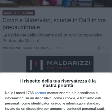
SCUOLA E LAVORO
Covid a Minervino, scuole in DaD in via
precauzionale
La decisione della dirigente dell'Istituto Comprensivo
"Pietrocola-Mazzini"
MINERVINO -
SABATO 18 DICEMBRE 2021
16.17
Il rispetto della tua riservatezza è la
nostra priorità
Noi e i nostri 1733
partner
memorizziamo e/o accediamo a
informazioni su un dispositivo, come i cookie, e trattiamo dati
personali, come identificatori univoci e informazioni standard
inviate da un dispositivo per annunci e contenuti personalizzati,