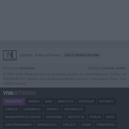
Contatti
Policy e Privacy
GOCITY NEWS PLATFORM
Notizie da
Minervino
Direttore
Antonio Quinto
© 2001-2026 MinervinoViva è un portale gestito da InnovaNews srl. Partita iva
08059640725. Testata giornalistica registrata presso il Tribunale di Trani. Tutti
i diritti riservati.
MINERVINO
ANDRIA
BARI
BARLETTA
BISCEGLIE
BITONTO
CANOSA
CERIGNOLA
CORATO
GIOVINAZZO
MARGHERITA DI SAVOIA
MODUGNO
MOLFETTA
PUGLIA
RUVO
SAN FERDINANDO
SPINAZZOLA
TERLIZZI
TRANI
TRINITAPOLI