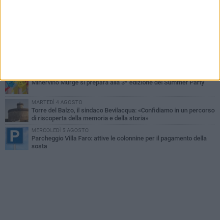
FOTO
MERCOLEDÌ 5 AGOSTO
Minervino Murge celebra la VI edizione della Festa dell’Uva e del
Vino
LUNEDÌ 3 AGOSTO
Si spegne a 86 anni Mons. Agostino Superbo, i messaggi di
cordoglio
GIOVEDÌ 6 AGOSTO
Minervino Murge si prepara alla 3ª edizione del Summer Party
MARTEDÌ 4 AGOSTO
Torre del Balzo, il sindaco Bevilacqua: «Confidiamo in un percorso
di riscoperta della memoria e della storia»
MERCOLEDÌ 5 AGOSTO
Parcheggio Villa Faro: attive le colonnine per il pagamento della
sosta