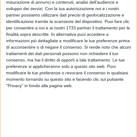
misurazione di annunci e contenuti, analisi dell'audience e
sviluppo dei servizi.
Con la tua autorizzazione noi e i nostri
partner possiamo utilizzare dati precisi di geolocalizzazione e
12
identificazione tramite la scansione del dispositivo. Puoi fare clic
per consentire a noi e ai nostri 1733 partner il trattamento per le
finalità sopra descritte. In alternativa puoi accedere a
informazioni più dettagliate e modificare le tue preferenze prima
Dato il crescente aumento del numero di contagi da Covid-
di acconsentire o di negare il consenso.
Si rende noto che alcuni
19 a Minervino Murge (41 stando all'ultima comunicazione
trattamenti dei dati personali possono non richiedere il tuo
della sindaca) la prof.ssa Angela De Sario, dirigente
consenso, ma hai il diritto di opporti a tale trattamento. Le tue
scolastico dell'Istituto Comprensivo "Prietrocola-Mazzini", ha
preferenze si applicheranno solo a questo sito web. Puoi
modificare le tue preferenze o revocare il consenso in qualsiasi
disposto, in via precauzionale, la sospensione delle attività
momento tornando su questo sito e facendo clic sul pulsante
didattiche in presenza.
"Privacy" in fondo alla pagina web.
A partire da oggi, 18 dicembre, per tutti gli alunni le attività
didattiche si svolgeranno a distanza, come da disposizione
del Dipartimento di Prevenzione e della Sindaca del Comune
di Minervino Murge e per il contenimento del contagio da
SARS COV19.