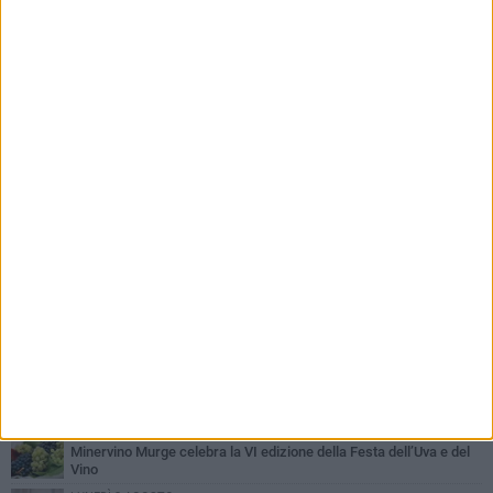
PIÙ LETTI QUESTA SETTIMANA
MARTEDÌ 4 AGOSTO
Minervino saluta mons. Agostino Superbo: celebrati i funerali -
FOTO
MERCOLEDÌ 5 AGOSTO
Minervino Murge celebra la VI edizione della Festa dell’Uva e del
Vino