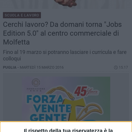
SCUOLA E LAVORO
Cerchi lavoro? Da domani torna "Jobs
Edition 5.0" al centro commerciale di
Molfetta
Fino al 19 marzo si potranno lasciare i curricula e fare
colloqui
PUGLIA -
MARTEDÌ 15 MARZO 2016
15.17
Il rispetto della tua riservatezza è la