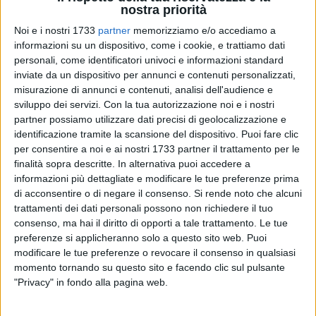
nostra priorità
Noi e i nostri 1733
partner
memorizziamo e/o accediamo a
informazioni su un dispositivo, come i cookie, e trattiamo dati
personali, come identificatori univoci e informazioni standard
2
inviate da un dispositivo per annunci e contenuti personalizzati,
misurazione di annunci e contenuti, analisi dell'audience e
sviluppo dei servizi.
Con la tua autorizzazione noi e i nostri
partner possiamo utilizzare dati precisi di geolocalizzazione e
Cerchi lavoro? Perché non tentare al Gran Shopping
identificazione tramite la scansione del dispositivo. Puoi fare clic
Mongolfiera di Molfetta? Si conferma per il quinto anno di
per consentire a noi e ai nostri 1733 partner il trattamento per le
fila, infatti, l'appuntamento con «Job Edition 5.0-Il lavoro
finalità sopra descritte. In alternativa puoi accedere a
cerca te», rivolto a chi cerca lavoro. Lo scopo consolidato è
informazioni più dettagliate e modificare le tue preferenze prima
di acconsentire o di negare il consenso.
Si rende noto che alcuni
quello di creare incontro tra domanda e offerta, in una
trattamenti dei dati personali possono non richiedere il tuo
quattro giorni utile sia per chi è alla ricerca di occupazione,
consenso, ma hai il diritto di opporti a tale trattamento. Le tue
sia per aziende e agenzie del lavoro interessate a nuovi
preferenze si applicheranno solo a questo sito web. Puoi
contatti. Stand dove lasciare il curriculum e presentare la
modificare le tue preferenze o revocare il consenso in qualsiasi
propria candidatura si affiancheranno, nel consolidato
momento tornando su questo sito e facendo clic sul pulsante
"sistema Job Edition" a tanti incontri, laboratori, assessment
"Privacy" in fondo alla pagina web.
di gruppo, meeting con professionisti e coach specializzati
ed opportunità, volti ad incrociare domanda ed offerta in un