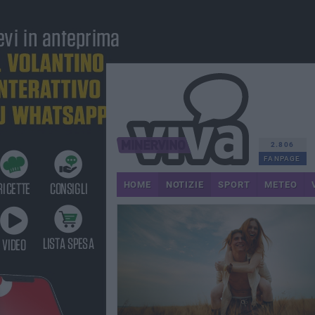
2.806
FANPAGE
HOME
NOTIZIE
SPORT
METEO