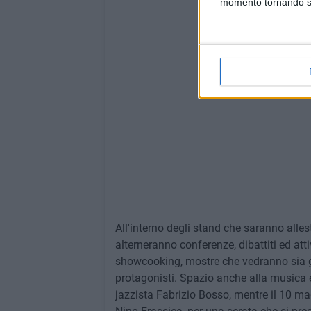
momento tornando su 
All'interno degli stand che saranno alles
alterneranno conferenze, dibattiti ed atti
showcooking, mostre che vedranno sia gli 
protagonisti. Spazio anche alla musica ed
jazzista Fabrizio Bosso, mentre il 10 mag