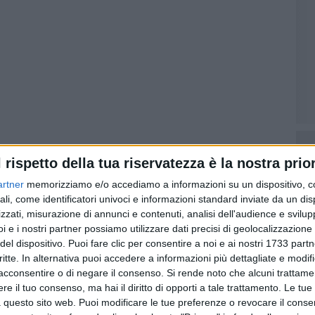
l rispetto della tua riservatezza è la nostra prior
i - è stato ufficializzato «il 16 aprile scorso e quello
ello nazionale. Questa seconda edizione - ha rimarcato -
artner
memorizziamo e/o accediamo a informazioni su un dispositivo, c
ali, come identificatori univoci e informazioni standard inviate da un di
archi non solo come custodi della biodiversità e della
zzati, misurazione di annunci e contenuti, analisi dell'audience e svilupp
vazione e partecipazione delle comunità locali. Dopo il
i e i nostri partner possiamo utilizzare dati precisi di geolocalizzazione 
'Ente Parco rilancia così il proprio impegno con una
del dispositivo. Puoi fare clic per consentire a noi e ai nostri 1733 partn
ione di territori unici, celebrandoli insieme ai
critte. In alternativa puoi accedere a informazioni più dettagliate e modif
delle aree protette italiane».
acconsentire o di negare il consenso.
Si rende noto che alcuni trattamen
e il tuo consenso, ma hai il diritto di opporti a tale trattamento. Le tue
 questo sito web. Puoi modificare le tue preferenze o revocare il conse