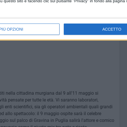
questo sito e facendo clic sul pulsante "Privacy" in fondo alla pagina
PIÙ OPZIONI
ACCETTO
titi nella cittadina murgiana dal 9 all'11 maggio si
vità pensate per tutte le età. Vi saranno laboratori,
enti scientifici, sia gli operatori ambientali quali grandi
 allo spettacolo: il 9 maggio ospite sarà il celebre
gio sul palco di Gravina in Puglia salirà l'attore e comico