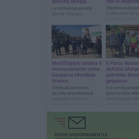
con la Regione
dell’Alta Murgia
Obiettivo analizzar
La conferenza prevista
di diffusione del ba
giovedì 19 giugno
valutare le misure 
contenimento
MurGEopark celebra il
Il Parco Nazio
riconoscimento come
dell'Alta Murgi
Geoparco Mondiale
potrebbe dive
Unesco
geoparco
Effettuata anche una
Si è conclusa negli
raccolta straordinaria di
giorni la visita dell
pneumatici fuori uso
Commissione UN
abbandonati nelle aree del
nell'attesa del verd
parco
finale
RICEVI AGGIORNAMENTI E