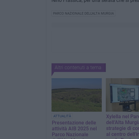
Nino Frassica, per una serata che si prea
PARCO NAZIONALE DELL'ALTA MURGIA
Altri contenuti a tema
Xylella nel Par
ATTUALITÀ
dell’Alta Murgi
Presentazione delle
strategie di co
attività AIB 2025 nel
al centro dell’
Parco Nazionale