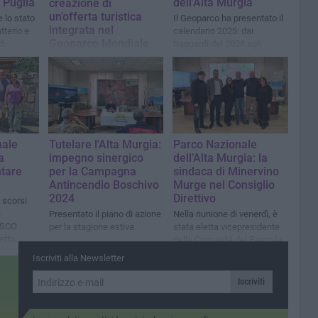
 Puglia
dell'Alta Murgia
creazione di
un’offerta turistica
e lo stato
Il Geoparco ha presentato il
integrata nel
tterio e
calendario 2025: dai
Geoparco Mondiale
di
traguardi del 2024 agli
UNESCO
obiettivi del nuovo anno
L'incontro svolto presso la
sede dell’Ente Parco a
Gravina in Puglia
nale
Tutelare l'Alta Murgia:
Parco Nazionale
a
impegno sinergico
dell’Alta Murgia: la
ntare
per la Campagna
sindaca di Minervino
Antincendio Boschivo
Murge nel Consiglio
2024
Direttivo
 scorsi
a
Presentato il piano di azione
Nella riunione di venerdì, è
ESCO
per la stagione estiva
stata eletta vicepresidente
etto
della Comunità del Parco la
sindaca di Andria Giovanna
Iscriviti alla Newsletter
Bruno
Iscriviti