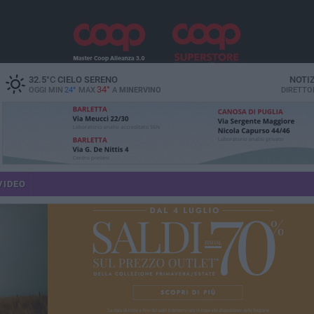
32.5
°C
CIELO SERENO
NOTI
34°
OGGI MIN
24°
MAX
A
MINERVINO
DIRETTO
VIDEO