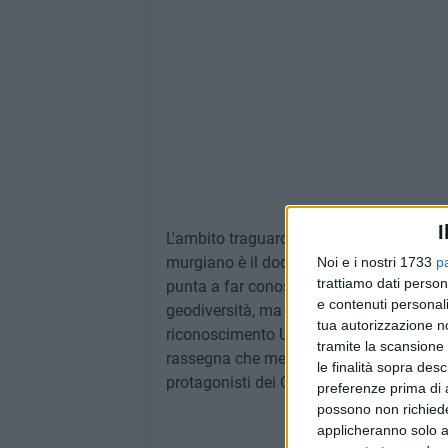
I
L'ambito traguardo - ha ricordato Tarantin
murgiano è il dodicesimo geoparco a liv
Noi e i nostri 1733
p
trattiamo dati person
punta a far conoscere il valore dei Geop
e contenuti personali
geodiversità, ma come spazi vivi di inno
tua autorizzazione no
riconoscimento UNESCO di MurGEopark, l
tramite la scansione 
rassegna che mette al centro la valorizzaz
le finalità sopra des
protagonisti dei Geoparchi e del sistema 
preferenze prima di 
possono non richieder
applicheranno solo a