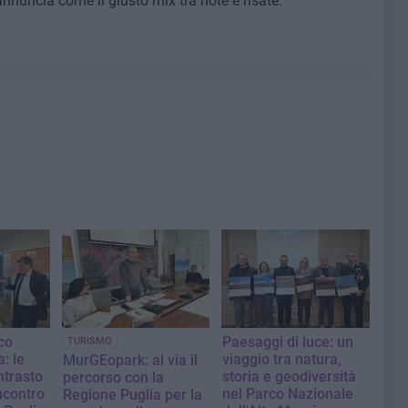
nnuncia come il giusto mix tra note e risate.
co
Paesaggi di luce: un
TURISMO
a: le
viaggio tra natura,
MurGEopark: al via il
ntrasto
storia e geodiversità
percorso con la
incontro
nel Parco Nazionale
Regione Puglia per la