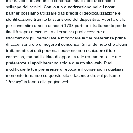
misurazione di annunci e contenuti, analisi dell'audience e
sviluppo dei servizi.
Con la tua autorizzazione noi e i nostri
partner possiamo utilizzare dati precisi di geolocalizzazione e
38
identificazione tramite la scansione del dispositivo. Puoi fare clic
per consentire a noi e ai nostri 1733 partner il trattamento per le
finalità sopra descritte. In alternativa puoi accedere a
informazioni più dettagliate e modificare le tue preferenze prima
Minervino Murge si prepara a inaugurare la sua Panchina
di acconsentire o di negare il consenso.
Si rende noto che alcuni
Gigante. Nei prossimi giorni verrà installata nei pressi della
trattamenti dei dati personali possono non richiedere il tuo
Croce, in uno dei punti panoramici più suggestivi del
consenso, ma hai il diritto di opporti a tale trattamento. Le tue
territorio.
preferenze si applicheranno solo a questo sito web. Puoi
modificare le tue preferenze o revocare il consenso in qualsiasi
momento tornando su questo sito e facendo clic sul pulsante
Da qui, chi si siederà sulla panchina potrà godere di una
"Privacy" in fondo alla pagina web.
vista spettacolare sul paese, che si estende fino al Vulture e
al Gargano.
Il panorama include anche Scesciola e il murale di Lina
Wertmüller, simboli della cultura locale.
Un nuovo punto di attrazione e orgoglio per il borgo, pronto