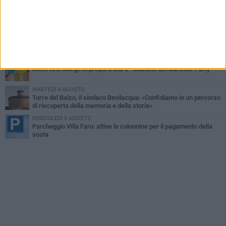
MERCOLEDÌ 5 AGOSTO
Minervino Murge celebra la VI edizione della Festa dell’Uva e del
Vino
VENERDÌ 7 AGOSTO
Minervino Murge, nuovi investimenti per valorizzare cammini e
territorio
GIOVEDÌ 6 AGOSTO
Minervino Murge si prepara alla 3ª edizione del Summer Party
MARTEDÌ 4 AGOSTO
Torre del Balzo, il sindaco Bevilacqua: «Confidiamo in un percorso
di riscoperta della memoria e della storia»
MERCOLEDÌ 5 AGOSTO
Parcheggio Villa Faro: attive le colonnine per il pagamento della
sosta