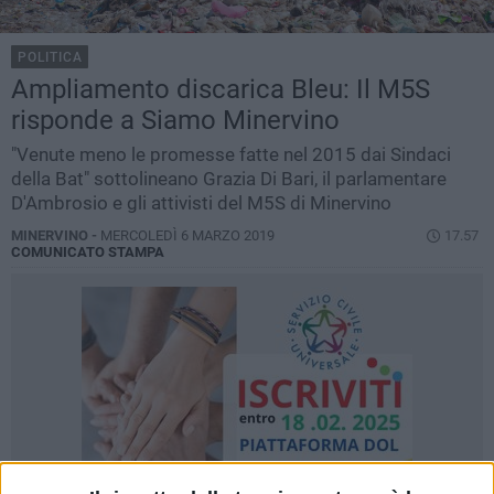
POLITICA
Ampliamento discarica Bleu: Il M5S
risponde a Siamo Minervino
"Venute meno le promesse fatte nel 2015 dai Sindaci
della Bat" sottolineano Grazia Di Bari, il parlamentare
D'Ambrosio e gli attivisti del M5S di Minervino
MINERVINO -
MERCOLEDÌ 6 MARZO 2019
17.57
COMUNICATO STAMPA