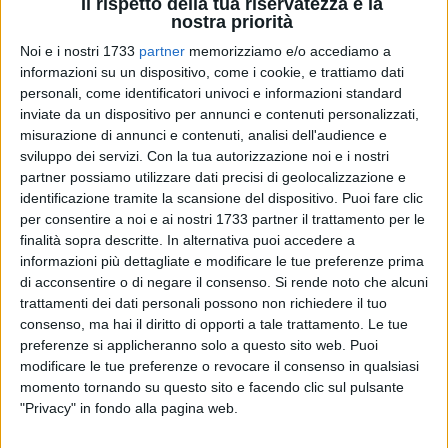
Il rispetto della tua riservatezza è la
nostra priorità
Noi e i nostri 1733
partner
memorizziamo e/o accediamo a
informazioni su un dispositivo, come i cookie, e trattiamo dati
personali, come identificatori univoci e informazioni standard
1
inviate da un dispositivo per annunci e contenuti personalizzati,
misurazione di annunci e contenuti, analisi dell'audience e
sviluppo dei servizi.
Con la tua autorizzazione noi e i nostri
partner possiamo utilizzare dati precisi di geolocalizzazione e
"Se non avessimo letto con i nostri occhi non ci avremmo
identificazione tramite la scansione del dispositivo. Puoi fare clic
mai potuto credere".
per consentire a noi e ai nostri 1733 partner il trattamento per le
finalità sopra descritte. In alternativa puoi accedere a
Questa è la dichiarazione della consigliera regionale Grazia
informazioni più dettagliate e modificare le tue preferenze prima
Di Bari, il parlamentare Giuseppe D'Ambrosio e gli attivisti
di acconsentire o di negare il consenso.
Si rende noto che alcuni
del M5S di Minervino.
trattamenti dei dati personali possono non richiedere il tuo
consenso, ma hai il diritto di opporti a tale trattamento. Le tue
"Ci riferiamo alle dichiarazioni fatte dai rappresentanti di
preferenze si applicheranno solo a questo sito web. Puoi
Siamo Minervino, riguardo all'ampliamento della discarica
modificare le tue preferenze o revocare il consenso in qualsiasi
gestita dalla società Bleu. Ci accusano di essere in grado
momento tornando su questo sito e facendo clic sul pulsante
solo di creare spaccature, di non voler lottare insieme per
"Privacy" in fondo alla pagina web.
impedire che i territori di Minervino e Canosa vengano
nuovamente martoriati dal conferimento di altri rifiuti ed