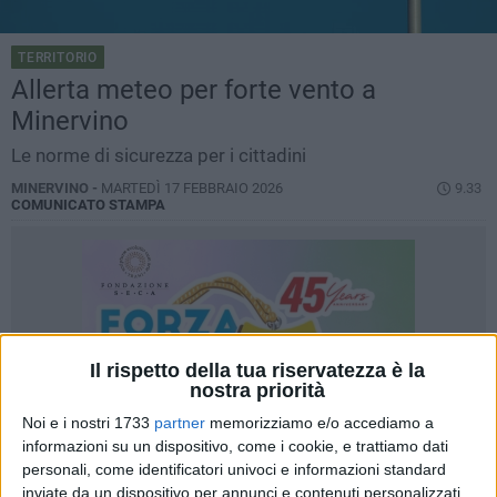
TERRITORIO
Allerta meteo per forte vento a
Minervino
Le norme di sicurezza per i cittadini
MINERVINO -
MARTEDÌ 17 FEBBRAIO 2026
9.33
COMUNICATO STAMPA
Il rispetto della tua riservatezza è la
nostra priorità
Noi e i nostri 1733
partner
memorizziamo e/o accediamo a
informazioni su un dispositivo, come i cookie, e trattiamo dati
personali, come identificatori univoci e informazioni standard
inviate da un dispositivo per annunci e contenuti personalizzati,