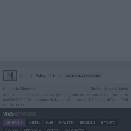
Contatti
Policy e Privacy
GOCITY NEWS PLATFORM
Notizie da
Minervino
Direttore
Antonio Quinto
© 2001-2026 MinervinoViva è un portale gestito da InnovaNews srl. Partita iva
08059640725. Testata giornalistica registrata presso il Tribunale di Trani. Tutti
i diritti riservati.
MINERVINO
ANDRIA
BARI
BARLETTA
BISCEGLIE
BITONTO
CANOSA
CERIGNOLA
CORATO
GIOVINAZZO