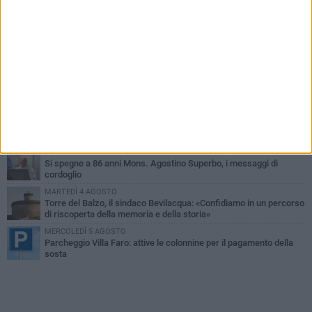
PIÙ LETTI QUESTA SETTIMANA
MARTEDÌ 4 AGOSTO
Minervino saluta mons. Agostino Superbo: celebrati i funerali -
FOTO
VENERDÌ 31 LUGLIO
A Minervino Murge torna il fascino delle danze tradizionali: lunedì
3 agosto un laboratorio gratuito
MERCOLEDÌ 5 AGOSTO
Minervino Murge celebra la VI edizione della Festa dell’Uva e del
Vino
LUNEDÌ 3 AGOSTO
Si spegne a 86 anni Mons. Agostino Superbo, i messaggi di
cordoglio
MARTEDÌ 4 AGOSTO
Torre del Balzo, il sindaco Bevilacqua: «Confidiamo in un percorso
di riscoperta della memoria e della storia»
MERCOLEDÌ 5 AGOSTO
Parcheggio Villa Faro: attive le colonnine per il pagamento della
sosta