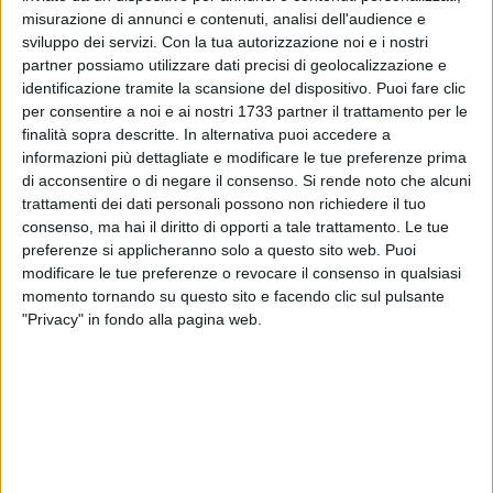
misurazione di annunci e contenuti, analisi dell'audience e
sviluppo dei servizi.
Con la tua autorizzazione noi e i nostri
partner possiamo utilizzare dati precisi di geolocalizzazione e
3
identificazione tramite la scansione del dispositivo. Puoi fare clic
per consentire a noi e ai nostri 1733 partner il trattamento per le
finalità sopra descritte. In alternativa puoi accedere a
Il Comune di Minervino Murge informa la cittadinanza che la
informazioni più dettagliate e modificare le tue preferenze prima
Protezione Civile della Regione Puglia ha diramato l'allerta
di acconsentire o di negare il consenso.
Si rende noto che alcuni
trattamenti dei dati personali possono non richiedere il tuo
meteo arancione per rischio vento, valida dalle ore 00:00 del
consenso, ma hai il diritto di opporti a tale trattamento. Le tue
17 febbraio 2026 e per le 20 ore successive.
preferenze si applicheranno solo a questo sito web. Puoi
modificare le tue preferenze o revocare il consenso in qualsiasi
Minervino Murge rientra nella zona di allerta "Basso Ofanto
momento tornando su questo sito e facendo clic sul pulsante
– Puglia G" , per la quale sono previste raffiche di vento da
"Privacy" in fondo alla pagina web.
forti a burrasca nord-occidentali.
Alla luce delle previsioni, si invita la popolazione alla
massima prudenza e al rispetto delle seguenti
raccomandazioni: