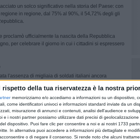
ciato un solco significativo nella storia del Paese: con
 regione in regione, dal 75% al 90%, il 54,72% degli gli
 Repubblica.
 proclamò ufficialmente la nascita della Repubblica
ugno, per celebrare il giorno in cui i cittadini si espressero
o
ata l'assenza di migliaia di soldati italiani ancora
oceano, però segnò la data del primo referendum
l rispetto della tua riservatezza è la nostra prior
artner
memorizziamo e/o accediamo a informazioni su un dispositivo, c
ali, come identificatori univoci e informazioni standard inviate da un di
volta alle urne delle donne
, con una affluenza pari all'89%,
zzati, misurazione di annunci e contenuti, analisi dell'audience e svilupp
he mese prima, in realtà, le donne avevano avuto accesso
i e i nostri partner possiamo utilizzare dati precisi di geolocalizzazione 
rendum rappresentò le prime elezioni libere a suffragio
del dispositivo. Puoi fare clic per consentire a noi e ai nostri 1733 partn
prima volta le donne furono considerate cittadine al pari
critte. In alternativa puoi accedere a informazioni più dettagliate e modif
tecipazione alla battaglia contro il nazifascismo e per la
acconsentire o di negare il consenso.
Si rende noto che alcuni trattamen