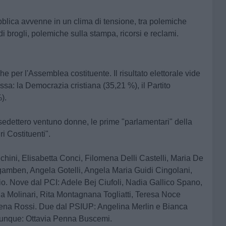
blica avvenne in un clima di tensione, tra polemiche
i brogli, polemiche sulla stampa, ricorsi e reclami.
he per l'Assemblea costituente. Il risultato elettorale vide
assa: la Democrazia cristiana (35,21 %), il Partito
).
sedettero
ventuno donne
, le prime "parlamentari" della
i Costituenti".
ini, Elisabetta Conci, Filomena Delli Castelli, Maria De
Agamben, Angela Gotelli, Angela Maria Guidi Cingolani,
lio. Nove dal PCI: Adele Bej Ciufoli, Nadia Gallico Spano,
lla Molinari, Rita Montagnana Togliatti, Teresa Noce
alena Rossi. Due dal PSIUP: Angelina Merlin e Bianca
lunque: Ottavia Penna Buscemi.