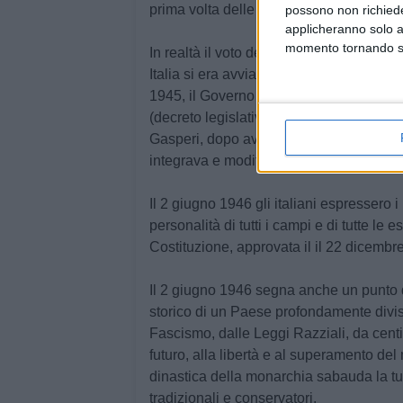
prima volta delle donne furono candidat
possono non richieder
applicheranno solo a
momento tornando su 
In realtà il voto del 2 giugno costituiva 
Italia si era avviato già a partire dalla c
1945, il Governo Bonomi aveva emanato u
(decreto legislativo luogotenenziale 2 f
Gasperi, dopo aver sancito il suffragio un
integrava e modificava la normativa pre
Il 2 giugno 1946 gli italiani espressero i
personalità di tutti i campi e di tutte le 
Costituzione, approvata il il 22 dicembr
Il 2 giugno 1946 segna anche un punto 
storico di un Paese profondamente divis
Fascismo, dalle Leggi Razziali, da centin
futuro, alla libertà e al superamento del 
dinastica della monarchia sabauda la tut
tradizionali e conservatori.