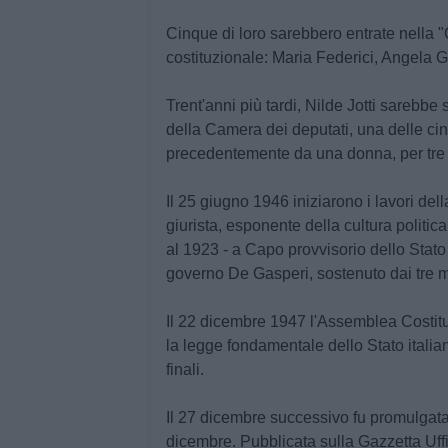
Cinque di loro sarebbero entrate nella "
costituzionale: Maria Federici, Angela Go
Trent'anni più tardi,
Nilde Jotti
sarebbe st
della Camera dei deputati, una delle cin
precedentemente da una donna, per tre l
Il
25 giugno 1946 iniziarono i lavori dell
giurista, esponente della cultura politi
al 1923 - a Capo provvisorio dello Stato 
governo De Gasperi, sostenuto dai tre ma
Il
22 dicembre 1947 l'Assemblea Costitue
la legge fondamentale dello Stato italian
finali.
Il 27 dicembre successivo fu promulgata 
dicembre. Pubblicata sulla Gazzetta Uffic