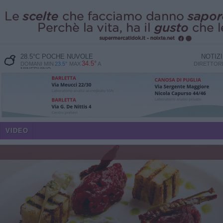
28.5
°C
POCHE NUVOLE
NOTIZ
34.5°
DOMANI MIN
23.5°
MAX
A
DIRETTO
MINERVINO
VIDEO