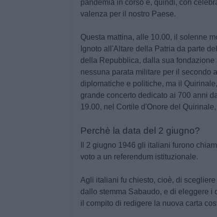
pandemia in corso e, quindi, con celebra
valenza per il nostro Paese.
Questa mattina, alle 10.00, il solenne m
Ignoto all'Altare della Patria da parte d
della Repubblica, dalla sua fondazione 
nessuna parata militare per il secondo an
diplomatiche e politiche, ma il Quirinale, 
grande concerto dedicato ai 700 anni dall
19.00, nel Cortile d'Onore del Quirinale,
Perchè la data del 2 giugno?
Il 2 giugno 1946 gli italiani furono chia
voto a un referendum istituzionale
.
Agli italiani fu chiesto, cioè, di
scegliere
dallo stemma Sabaudo, e di eleggere i d
il compito di redigere la nuova carta cos