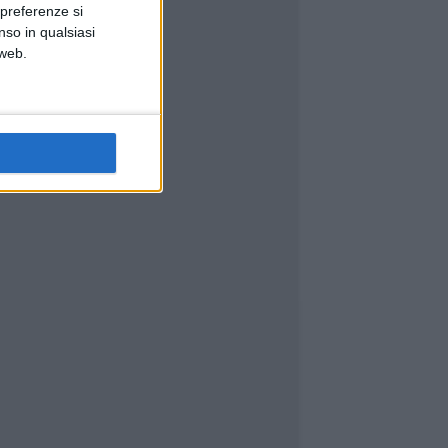
 preferenze si
nso in qualsiasi
 web.