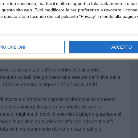
e ed elette per prender parte all'Assemblea Costituente.
e il tuo consenso, ma hai il diritto di opporti a tale trattamento. Le tue
 questo sito web. Puoi modificare le tue preferenze o revocare il conse
questo sito e facendo clic sul pulsante "Privacy" in fondo alla pagina
il punto di approdo di un processo di transizione che in
aduta del fascismo, il 25 luglio 1943 e già all'inizio del
n decreto che riconosceva il diritto di voto alle donne
ebbraio 1945, n.23). Il 16 marzo 1946, il governo De
PIÙ OPZIONI
ACCETTO
iversale e riconosciuto il diritto di voto alle donne,
cedente.
 loro
rappresentanti all'Assemblea Costituente
,
estrazioni sociali che giunsero alla stesura definitiva della
e 1947 ed entrata in vigore il 1° gennaio 1948.
di
svolta e di rinascita
rispetto al drammatico contesto
o e devastato dalla guerra mondiale, da anni di
aia di migliaia di morti. Il voto del 2 giugno guardava al
modello politico-culturale che affidava alla continuità
ela ed il mantenimento dei valori nazionali più