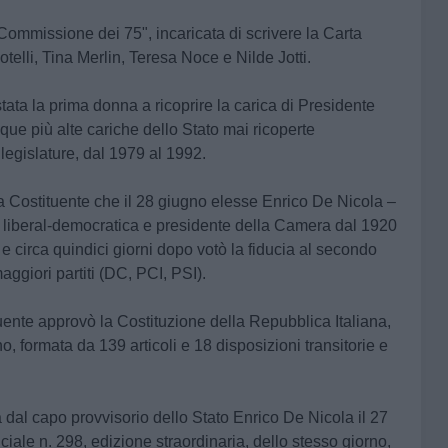
Commissione dei 75", incaricata di scrivere la Carta
telli, Tina Merlin, Teresa Noce e Nilde Jotti.
ata la prima donna a ricoprire la carica di Presidente
que più alte cariche dello Stato mai ricoperte
egislature, dal 1979 al 1992.
a Costi­tuente
che il 28 giugno elesse Enrico De Nicola –
ca liberal-democratica e presidente della Camera dal 1920
e circa quindici giorni dopo votò la fiducia al secondo
ggiori partiti (DC, PCI, PSI).
nte approvò la Costituzione della Repubblica Italiana
,
o, formata da 139 articoli e 18 disposizioni transitorie e
dal capo provvisorio dello Stato Enrico De Nicola il 27
iale n. 298, edizione straordinaria, dello stesso giorno,