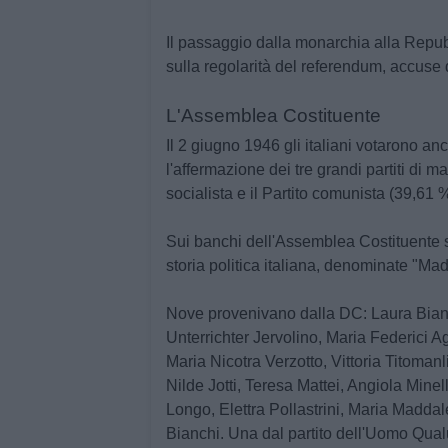
Il passaggio dalla monarchia alla Repub
sulla regolarità del referendum, accuse d
L'Assemblea Costituente
Il 2 giugno 1946 gli italiani votarono anc
l'affermazione dei tre grandi partiti di m
socialista e il Partito comunista (39,61 %
Sui banchi dell'Assemblea Costituente 
storia politica italiana, denominate "Madr
Nove provenivano dalla DC: Laura Bianch
Unterrichter Jervolino, Maria Federici 
Maria Nicotra Verzotto, Vittoria Titoman
Nilde Jotti, Teresa Mattei, Angiola Mine
Longo, Elettra Pollastrini, Maria Madd
Bianchi. Una dal partito dell'Uomo Qua