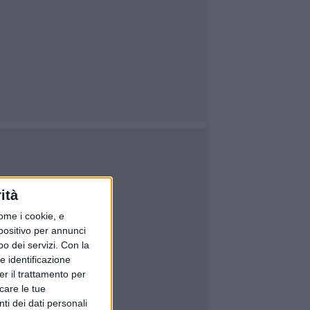
ità
ome i cookie, e
spositivo per annunci
o dei servizi.
Con la
e identificazione
er il trattamento per
icare le tue
ti dei dati personali