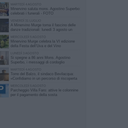
MARTEDÌ 4 AGOSTO
Minervino saluta mons. Agostino Superbo:
celebrati i funerali - FOTO
VENERDÌ 31 LUGLIO
A Minervino Murge torna il fascino delle
danze tradizionali: lunedì 3 agosto un
laboratorio gratuito
MERCOLEDÌ 5 AGOSTO
Minervino Murge celebra la VI edizione
della Festa dell’Uva e del Vino
LUNEDÌ 3 AGOSTO
Si spegne a 86 anni Mons. Agostino
Superbo, i messaggi di cordoglio
MARTEDÌ 4 AGOSTO
Torre del Balzo, il sindaco Bevilacqua:
«Confidiamo in un percorso di riscoperta
della memoria e della storia»
MERCOLEDÌ 5 AGOSTO
Parcheggio Villa Faro: attive le colonnine
per il pagamento della sosta